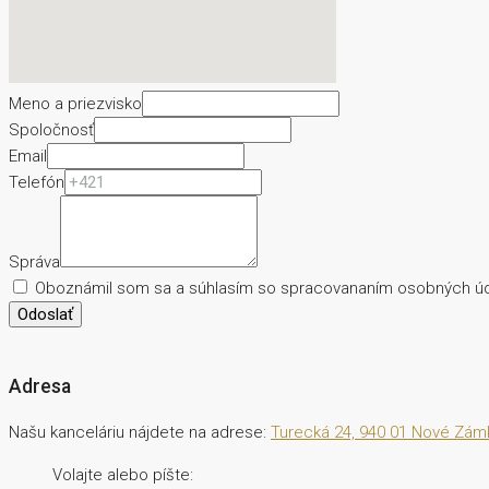
Meno a priezvisko
Spoločnosť
Email
Telefón
Správa
Oboznámil som sa a súhlasím so spracovananím osobných ú
Odoslať
Adresa
Našu kanceláriu nájdete na adrese:
Turecká 24, 940 01 Nové Zám
Volajte alebo píšte: