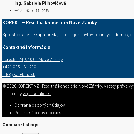
Ing. Gabriela Pilhovičová
+421 905 181 239
KOREKT – Realitná kancelária Nové Zámky
Sprostredkujeme kúpu, predaj aj prenájom bytov, rodinných domov, o
Kontaktné informácie
Turecká 24, 940 01 Nové Zámky
+421 905 181 239
info@korektnz.sk
© 2020 KOREKTNZ - Realitná kancelária Nové Zámky. Všetky práva vy
created by
vega solutions
Ochrana osobných údajov
Politika súborov cookies
Compare listings