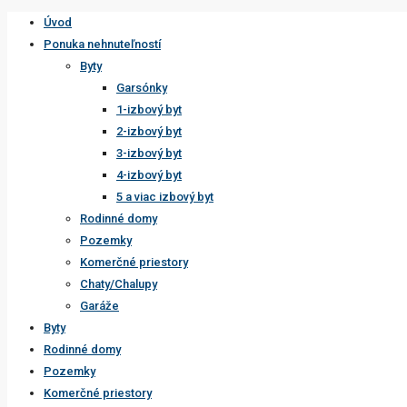
Úvod
Ponuka nehnuteľností
Byty
Garsónky
1-izbový byt
2-izbový byt
3-izbový byt
4-izbový byt
5 a viac izbový byt
Rodinné domy
Pozemky
Komerčné priestory
Chaty/Chalupy
Garáže
Byty
Rodinné domy
Pozemky
Komerčné priestory