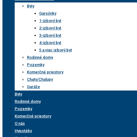
Byty
Garsónky
1-izbový byt
2-izbový byt
3-izbový byt
4-izbový byt
5 a viac izbový byt
Rodinné domy
Pozemky
Komerčné priestory
Chaty/Chalupy
Garáže
Byty
Rodinné domy
Pozemky
Komerčné priestory
O nás
Hypotéky