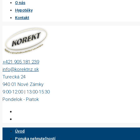
O nás
Hypotéky
Kontakt
+421 905 181 239
info@korektnz.sk
Turecká 24
940 01 Nové Zámky
9:00-12:00 | 13:00-15:30
Pondelok - Piatok
Úvod
Ponuka nehnuteľností