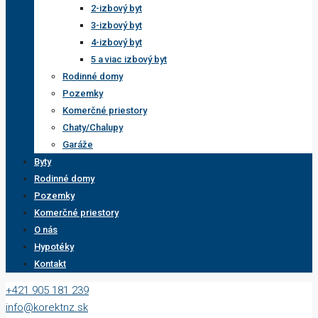
2-izbový byt
3-izbový byt
4-izbový byt
5 a viac izbový byt
Rodinné domy
Pozemky
Komerčné priestory
Chaty/Chalupy
Garáže
Byty
Rodinné domy
Pozemky
Komerčné priestory
O nás
Hypotéky
Kontakt
+421 905 181 239
info@korektnz.sk