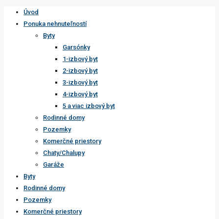
Úvod
Ponuka nehnuteľností
Byty
Garsónky
1-izbový byt
2-izbový byt
3-izbový byt
4-izbový byt
5 a viac izbový byt
Rodinné domy
Pozemky
Komerčné priestory
Chaty/Chalupy
Garáže
Byty
Rodinné domy
Pozemky
Komerčné priestory