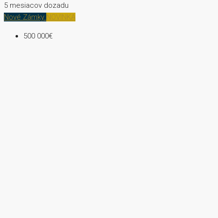
5 mesiacov dozadu
Nové Zámky
NOVINKA
500 000€