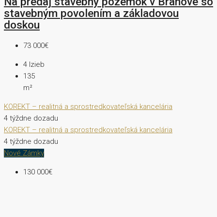
Na predaj stavebný pozemok v Branove so
stavebným povolením a základovou
doskou
73 000€
4
Izieb
135
m²
KOREKT – realitná a sprostredkovateľská kancelária
4 týždne dozadu
KOREKT – realitná a sprostredkovateľská kancelária
4 týždne dozadu
Nové Zámky
130 000€