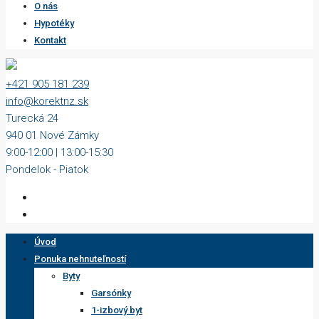
O nás
Hypotéky
Kontakt
+421 905 181 239
info@korektnz.sk
Turecká 24
940 01 Nové Zámky
9:00-12:00 | 13:00-15:30
Pondelok - Piatok
Úvod
Ponuka nehnuteľností
Byty
Garsónky
1-izbový byt