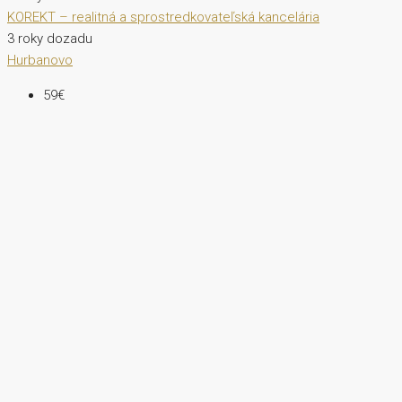
KOREKT – realitná a sprostredkovateľská kancelária
3 roky dozadu
Hurbanovo
59€