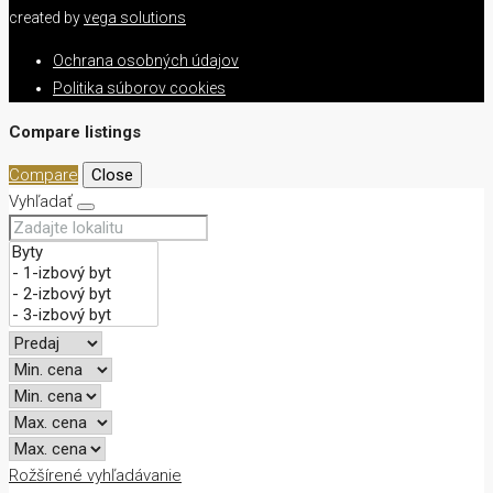
created by
vega solutions
Ochrana osobných údajov
Politika súborov cookies
Compare listings
Compare
Close
Vyhľadať
Rožšírené vyhľadávanie