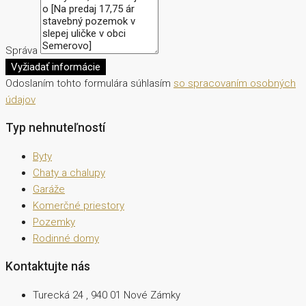
Správa
Vyžiadať informácie
Odoslaním tohto formulára súhlasím
so spracovaním osobných
údajov
Typ nehnuteľností
Byty
Chaty a chalupy
Garáže
Komerčné priestory
Pozemky
Rodinné domy
Kontaktujte nás
Turecká 24 , 940 01 Nové Zámky