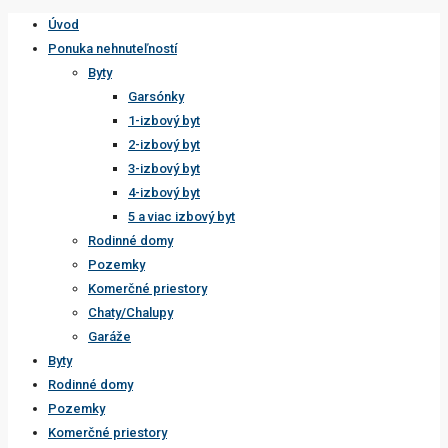
Úvod
Ponuka nehnuteľností
Byty
Garsónky
1-izbový byt
2-izbový byt
3-izbový byt
4-izbový byt
5 a viac izbový byt
Rodinné domy
Pozemky
Komerčné priestory
Chaty/Chalupy
Garáže
Byty
Rodinné domy
Pozemky
Komerčné priestory