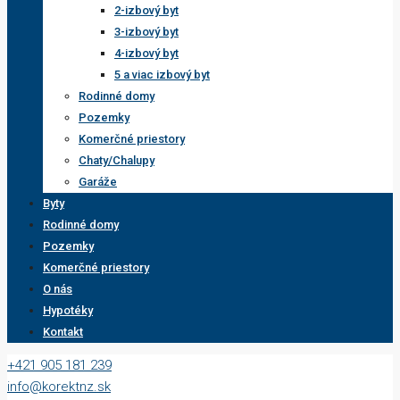
2-izbový byt
3-izbový byt
4-izbový byt
5 a viac izbový byt
Rodinné domy
Pozemky
Komerčné priestory
Chaty/Chalupy
Garáže
Byty
Rodinné domy
Pozemky
Komerčné priestory
O nás
Hypotéky
Kontakt
+421 905 181 239
info@korektnz.sk