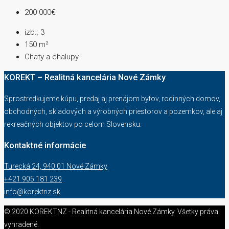
200 000€
izb.:
3
150
m²
Chaty a chalupy
KOREKT – Realitná kancelária Nové Zámky
Sprostredkujeme kúpu, predaj aj prenájom bytov, rodinných domov,
obchodných, skladových a výrobných priestorov a pozemkov, ale aj
rekreačných objektov po celom Slovensku.
Kontaktné informácie
Turecká 24, 940 01 Nové Zámky
+421 905 181 239
info@korektnz.sk
© 2020 KOREKTNZ - Realitná kancelária Nové Zámky. Všetky práva
vyhradené.