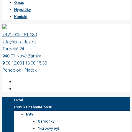
O nás
Hypotéky
Kontakt
+421 905 181 239
info@korektnz.sk
Turecká 24
940 01 Nové Zámky
9:00-12:00 | 13:00-15:30
Pondelok - Piatok
Úvod
Ponuka nehnuteľností
Byty
Garsónky
1-izbový byt