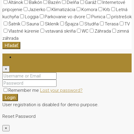
Altánok
Balkón
Bazén
Dielňa
Garáž
Internetové
pripojenie
Jazierko
Klimatizácia
Komora
Krb
Letná
kuchyňa
Loggia
Parkovanie vo dvore
Pivnica
prístrešok
Šatník
Sauna
Skleník
Špajza
Studňa
Terasa
TV
Vlastné kúrenie
vstavaná skriňa
WC
Záhrada
zimná
záhrada
Hľadať
Login
×
Remember me
Lost your password?
Login
User registration is disabled for demo purpose.
Reset Password
×