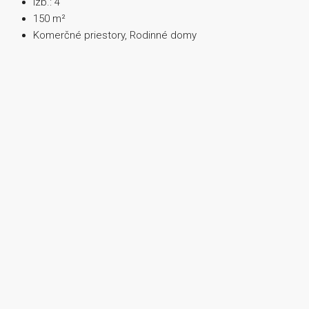
izb.:
4
150
m²
Komerčné priestory, Rodinné domy