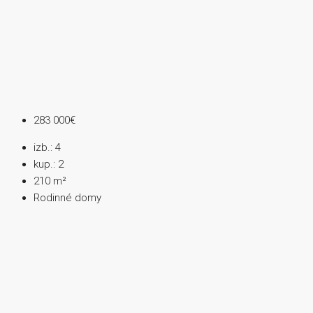
283 000€
izb.:
4
kup.:
2
210
m²
Rodinné domy