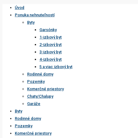
Úvod
Ponuka nehnuteľností
Byty
Garsónky
1-izbový byt
2-izbový byt
3-izbový byt
4-izbový byt
5 a viac izbový byt
Rodinné domy
Pozemky
Komerčné priestory
Chaty/Chalupy
Garáže
Byty
Rodinné domy
Pozemky
Komerčné priestory