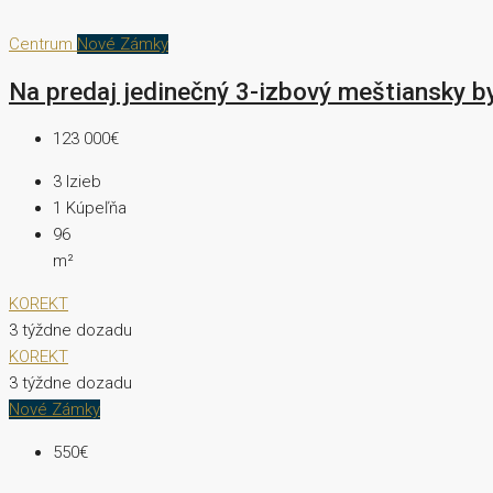
Centrum
Nové Zámky
Na predaj jedinečný 3-izbový meštiansky b
123 000€
3
Izieb
1
Kúpeľňa
96
m²
KOREKT
3 týždne dozadu
KOREKT
3 týždne dozadu
Nové Zámky
550€