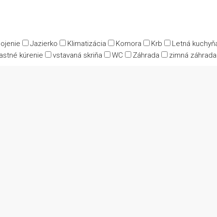
pojenie
Jazierko
Klimatizácia
Komora
Krb
Letná kuchyň
astné kúrenie
vstavaná skriňa
WC
Záhrada
zimná záhrada