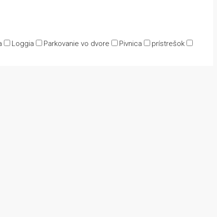
a
Loggia
Parkovanie vo dvore
Pivnica
prístrešok