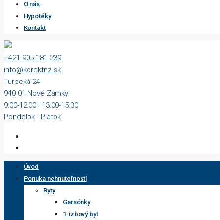
O nás
Hypotéky
Kontakt
+421 905 181 239
info@korektnz.sk
Turecká 24
940 01 Nové Zámky
9:00-12:00 | 13:00-15:30
Pondelok - Piatok
Úvod
Ponuka nehnuteľností
Byty
Garsónky
1-izbový byt