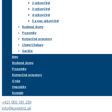
2-izbový byt
3-izbový byt
4-izbový byt
5 a viac izbový byt
Rodinné domy
Pozemky
Komerčné priestory
Chaty/Chalupy
Garáže
Byty
Rodinné domy
Pozemky
Komerčné priestory
O nás
Hypotéky
Kontakt
+421 905 181 239
info@korektnz.sk