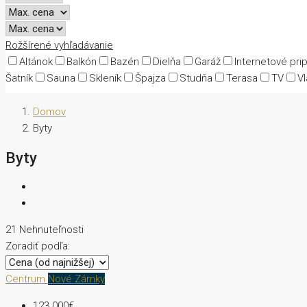
Rožšírené vyhľadávanie
Altánok
Balkón
Bazén
Dielňa
Garáž
Internetové pri
Šatník
Sauna
Skleník
Špajza
Studňa
Terasa
TV
Vl
Domov
Byty
Byty
21 Nehnuteľnosti
Zoradiť podľa:
Centrum
Nové Zámky
123 000€