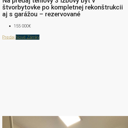
Na predaj tehlový 3 izbový byt v
štvorbytovke po kompletnej rekonštrukcii
aj s garážou – rezervované
155 000€
Predaj
Nové Zámky