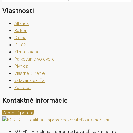
Vlastnosti
Altánok
Balkón
Dielňa
Garáž
Klimatizácia
Parkovanie vo dvore
Pivnica
Vlastné kúrenie
vstavaná skriňa
Záhrada
Kontaktné informácie
Zobraziť ponuky
KOREKT – realitná a sprostredkovateľská kancelária