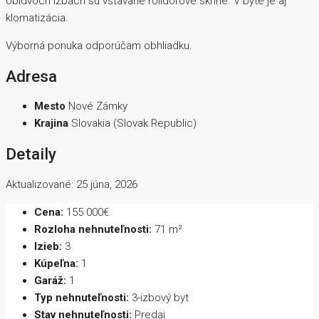
obidvoch izbách sú vstavané rolldorové skrine. V byte je aj
klomatizácia.
Výborná ponuka odporúčam obhliadku.
Adresa
Mesto
Nové Zámky
Krajina
Slovakia (Slovak Republic)
Detaily
Aktualizované: 25 júna, 2026
Cena:
155 000€
Rozloha nehnuteľnosti:
71 m²
Izieb:
3
Kúpeľna:
1
Garáž:
1
Typ nehnuteľnosti:
3-izbový byt
Stav nehnuteľnosti:
Predaj