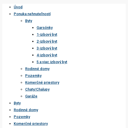
Úvod
Ponuka nehnuteľností
Byty
Garsónky
1-izbový byt
2-izbový byt
3-izbový byt
4-izbový byt
5 a viac izbový byt
Rodinné domy
Pozemky
Komerčné priestory
Chaty/Chalupy
Garáže
Byty
Rodinné domy
Pozemky
Komerčné priestory