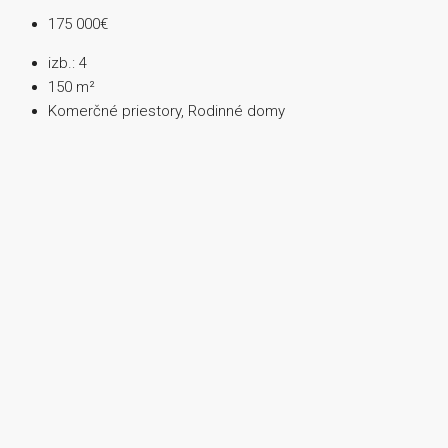
175 000€
izb.:
4
150
m²
Komerčné priestory, Rodinné domy