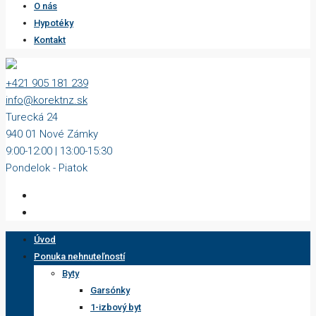
O nás
Hypotéky
Kontakt
+421 905 181 239
info@korektnz.sk
Turecká 24
940 01 Nové Zámky
9:00-12:00 | 13:00-15:30
Pondelok - Piatok
Úvod
Ponuka nehnuteľností
Byty
Garsónky
1-izbový byt