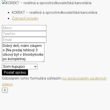
KOREKT – realitná a sprostredkovateľská kancelária
Zobraziť ponuky
Poslať správu
Odoslaním tohto formulára súhlasím
so spracovaním osobných
údajov
×