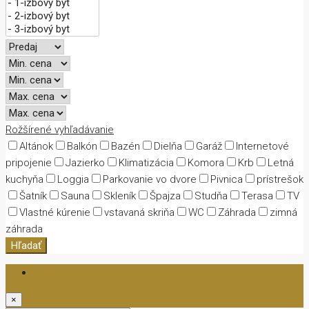
Rožšírené vyhľadávanie
Altánok
Balkón
Bazén
Dielňa
Garáž
Internetové
pripojenie
Jazierko
Klimatizácia
Komora
Krb
Letná
kuchyňa
Loggia
Parkovanie vo dvore
Pivnica
prístrešok
Šatník
Sauna
Skleník
Špajza
Studňa
Terasa
TV
Vlastné kúrenie
vstavaná skriňa
WC
Záhrada
zimná
záhrada
Hľadať
Login
×