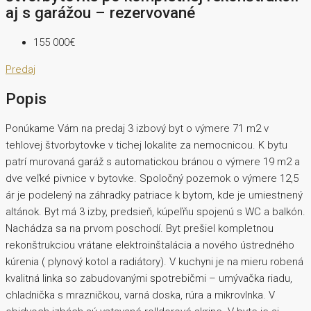
aj s garážou – rezervované
155 000€
Predaj
Popis
Ponúkame Vám na predaj 3 izbový byt o výmere 71 m2 v
tehlovej štvorbytovke v tichej lokalite za nemocnicou. K bytu
patrí murovaná garáž s automatickou bránou o výmere 19 m2 a
dve veľké pivnice v bytovke. Spoločný pozemok o výmere 12,5
ár je podelený na záhradky patriace k bytom, kde je umiestnený
altánok. Byt má 3 izby, predsieň, kúpeľňu spojenú s WC a balkón.
Nachádza sa na prvom poschodí. Byt prešiel kompletnou
rekonštrukciou vrátane elektroinštalácia a nového ústredného
kúrenia ( plynový kotol a radiátory). V kuchyni je na mieru robená
kvalitná linka so zabudovanými spotrebičmi – umývačka riadu,
chladnička s mrazničkou, varná doska, rúra a mikrovlnka. V