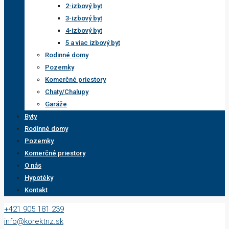
2-izbový byt
3-izbový byt
4-izbový byt
5 a viac izbový byt
Rodinné domy
Pozemky
Komerčné priestory
Chaty/Chalupy
Garáže
Byty
Rodinné domy
Pozemky
Komerčné priestory
O nás
Hypotéky
Kontakt
+421 905 181 239
info@korektnz.sk