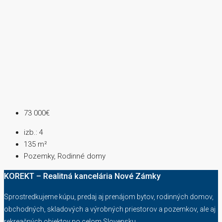
73 000€
izb.:
4
135
m²
Pozemky, Rodinné domy
KOREKT – Realitná kancelária Nové Zámky
Sprostredkujeme kúpu, predaj aj prenájom bytov, rodinných domov,
obchodných, skladových a výrobných priestorov a pozemkov, ale aj
rekreačných objektov po celom Slovensku.