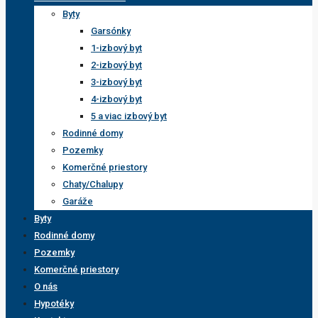
Byty
Garsónky
1-izbový byt
2-izbový byt
3-izbový byt
4-izbový byt
5 a viac izbový byt
Rodinné domy
Pozemky
Komerčné priestory
Chaty/Chalupy
Garáže
Byty
Rodinné domy
Pozemky
Komerčné priestory
O nás
Hypotéky