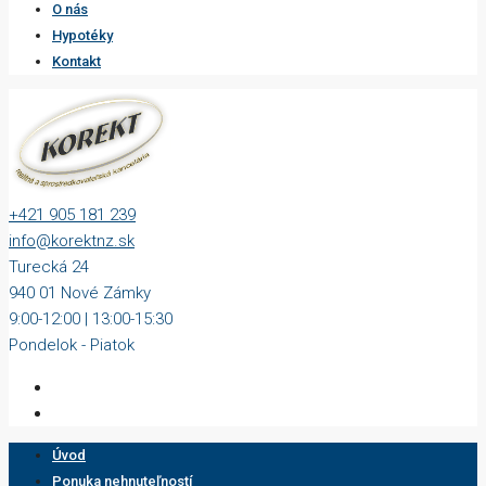
O nás
Hypotéky
Kontakt
+421 905 181 239
info@korektnz.sk
Turecká 24
940 01 Nové Zámky
9:00-12:00 | 13:00-15:30
Pondelok - Piatok
Úvod
Ponuka nehnuteľností