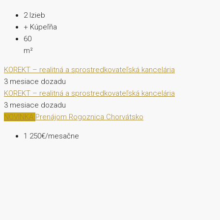
2
Izieb
+
Kúpeľňa
60
m²
KOREKT – realitná a sprostredkovateľská kancelária
3 mesiace dozadu
KOREKT – realitná a sprostredkovateľská kancelária
3 mesiace dozadu
NOVINKA
Prenájom
Rogoznica Chorvátsko
1 250€/mesačne