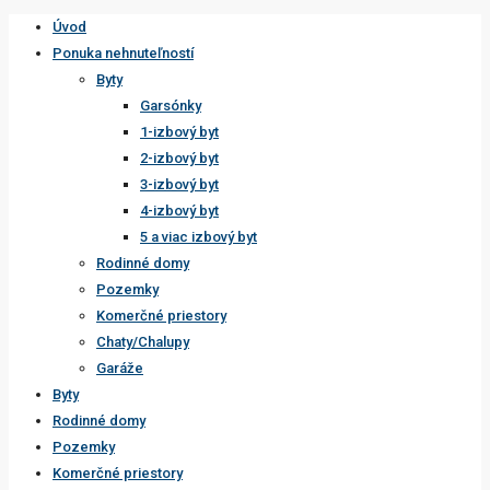
Úvod
Ponuka nehnuteľností
Byty
Garsónky
1-izbový byt
2-izbový byt
3-izbový byt
4-izbový byt
5 a viac izbový byt
Rodinné domy
Pozemky
Komerčné priestory
Chaty/Chalupy
Garáže
Byty
Rodinné domy
Pozemky
Komerčné priestory