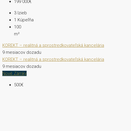
199 000€
3
Izieb
1
Kúpeľňa
100
m²
KOREKT – realitná a sprostredkovateľská kancelária
9 mesiacov dozadu
KOREKT – realitná a sprostredkovateľská kancelária
9 mesiacov dozadu
Nové Zámky
500€