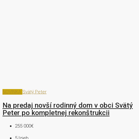
NOVINKA
Svätý Peter
Na predaj novší rodinný dom v obci Svätý
Peter po kompletnej rekonštrukcii
255 000€
5
Izieb