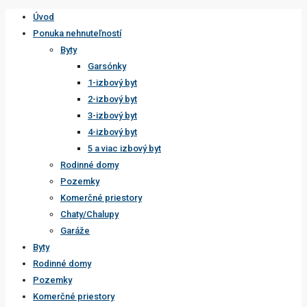
Úvod
Ponuka nehnuteľností
Byty
Garsónky
1-izbový byt
2-izbový byt
3-izbový byt
4-izbový byt
5 a viac izbový byt
Rodinné domy
Pozemky
Komerčné priestory
Chaty/Chalupy
Garáže
Byty
Rodinné domy
Pozemky
Komerčné priestory