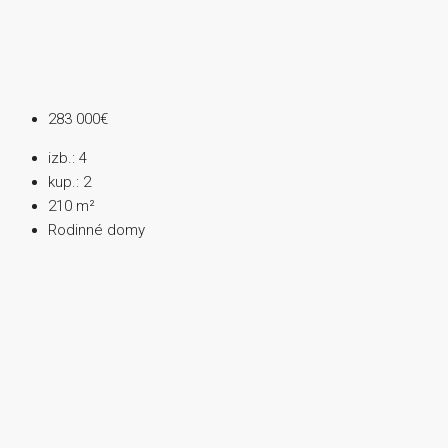
283 000€
izb.:
4
kup.:
2
210
m²
Rodinné domy