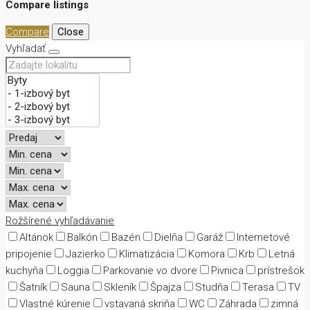
Compare listings
Compare
Close
Vyhľadať
Rožšírené vyhľadávanie
Altánok
Balkón
Bazén
Dielňa
Garáž
Internetové
pripojenie
Jazierko
Klimatizácia
Komora
Krb
Letná
kuchyňa
Loggia
Parkovanie vo dvore
Pivnica
prístrešok
Šatník
Sauna
Skleník
Špajza
Studňa
Terasa
TV
Vlastné kúrenie
vstavaná skriňa
WC
Záhrada
zimná