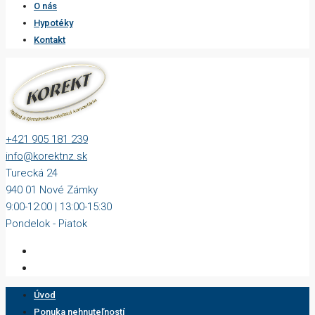
O nás
Hypotéky
Kontakt
+421 905 181 239
info@korektnz.sk
Turecká 24
940 01 Nové Zámky
9:00-12:00 | 13:00-15:30
Pondelok - Piatok
Úvod
Ponuka nehnuteľností