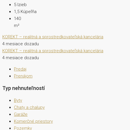
5
Izieb
1,5
Kúpeľňa
140
m²
KOREKT – realitná a sprostredkovateľská kancelária
4 mesiace dozadu
KOREKT – realitná a sprostredkovateľská kancelária
4 mesiace dozadu
Predaj
Prenájom
Typ nehnuteľností
Byty
Chaty a chalupy
Garáže
Komerčné priestory
Pozemky