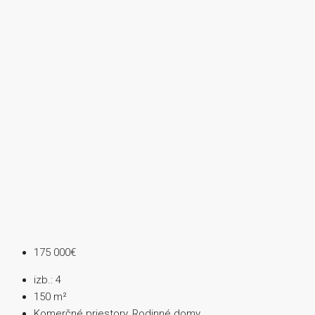
175 000€
izb.:
4
150
m²
Komerčné priestory, Rodinné domy