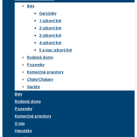
Byty
Garsónky
1-izbový byt
2-izbový byt
3-izbový byt
4-izbový byt
5 a viac izbový byt
Rodinné domy
Pozemky
Komerčné priestory
Chaty/Chalupy
Garáže
Byty
Rodinné domy
Pozemky
Komerčné priestory
O nás
Hypotéky