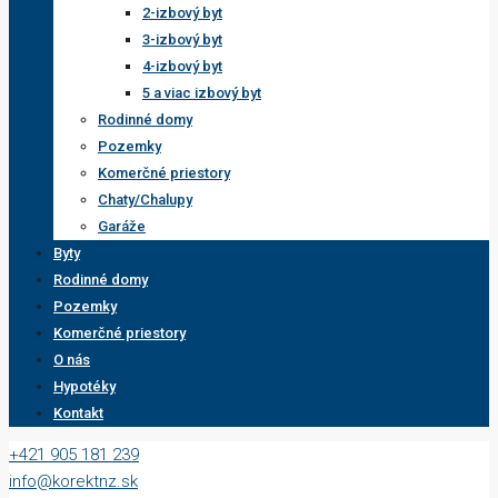
2-izbový byt
3-izbový byt
4-izbový byt
5 a viac izbový byt
Rodinné domy
Pozemky
Komerčné priestory
Chaty/Chalupy
Garáže
Byty
Rodinné domy
Pozemky
Komerčné priestory
O nás
Hypotéky
Kontakt
+421 905 181 239
info@korektnz.sk