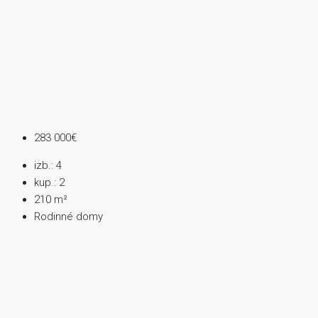
283 000€
izb.:
4
kup.:
2
210
m²
Rodinné domy