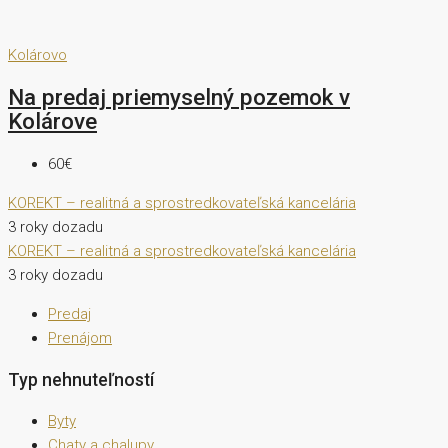
Kolárovo
Na predaj priemyselný pozemok v
Kolárove
60€
KOREKT – realitná a sprostredkovateľská kancelária
3 roky dozadu
KOREKT – realitná a sprostredkovateľská kancelária
3 roky dozadu
Predaj
Prenájom
Typ nehnuteľností
Byty
Chaty a chalupy