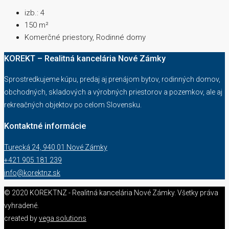
izb.:
4
150
m²
Komerčné priestory, Rodinné domy
KOREKT – Realitná kancelária Nové Zámky
Sprostredkujeme kúpu, predaj aj prenájom bytov, rodinných domov,
obchodných, skladových a výrobných priestorov a pozemkov, ale aj
rekreačných objektov po celom Slovensku.
Kontaktné informácie
Turecká 24, 940 01 Nové Zámky
+421 905 181 239
info@korektnz.sk
© 2020 KOREKTNZ - Realitná kancelária Nové Zámky. Všetky práva
vyhradené.
created by
vega solutions