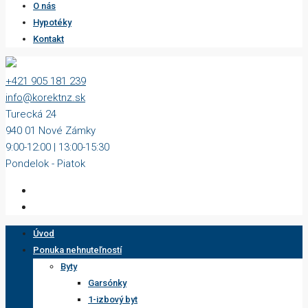
O nás
Hypotéky
Kontakt
+421 905 181 239
info@korektnz.sk
Turecká 24
940 01 Nové Zámky
9:00-12:00 | 13:00-15:30
Pondelok - Piatok
Úvod
Ponuka nehnuteľností
Byty
Garsónky
1-izbový byt