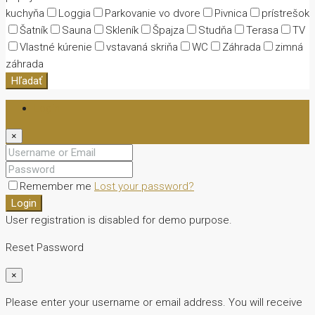
kuchyňa
Loggia
Parkovanie vo dvore
Pivnica
prístrešok
Šatník
Sauna
Skleník
Špajza
Studňa
Terasa
TV
Vlastné kúrenie
vstavaná skriňa
WC
Záhrada
zimná
záhrada
Hľadať
Login
×
Remember me
Lost your password?
Login
User registration is disabled for demo purpose.
Reset Password
×
Please enter your username or email address. You will receive