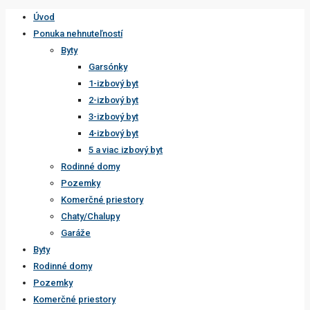
Úvod
Ponuka nehnuteľností
Byty
Garsónky
1-izbový byt
2-izbový byt
3-izbový byt
4-izbový byt
5 a viac izbový byt
Rodinné domy
Pozemky
Komerčné priestory
Chaty/Chalupy
Garáže
Byty
Rodinné domy
Pozemky
Komerčné priestory