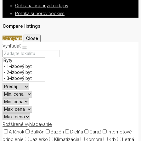
Ochrana osobných údajov
Politika súborov cookies
Compare listings
Compare
Close
Vyhľadať
Rožšírené vyhľadávanie
Altánok
Balkón
Bazén
Dielňa
Garáž
Internetové
pripojenie
Jazierko
Klimatizácia
Komora
Krb
Letná