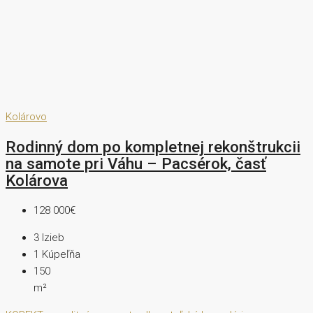
Kolárovo
Rodinný dom po kompletnej rekonštrukcii
na samote pri Váhu – Pacsérok, časť
Kolárova
128 000€
3
Izieb
1
Kúpeľňa
150
m²