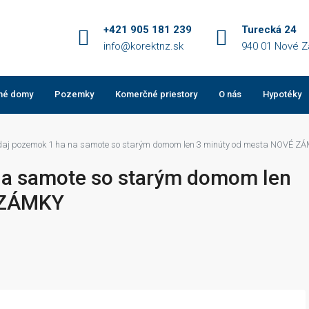
+421 905 181 239
Turecká 24
info@korektnz.sk
940 01 Nové 
né domy
Pozemky
Komerčné priestory
O nás
Hypotéky
daj pozemok 1 ha na samote so starým domom len 3 minúty od mesta NOVÉ Z
na samote so starým domom len
 ZÁMKY