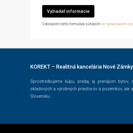
Vyžiadať informácie
Odoslaním tohto formulára súhlasím
so spracovaním os
KOREKT – Realitná kancelária Nové Zámky
Sprostredkujeme kúpu, predaj aj prenájom bytov,
skladových a výrobných priestorov a pozemkov, ale a
Slovensku.