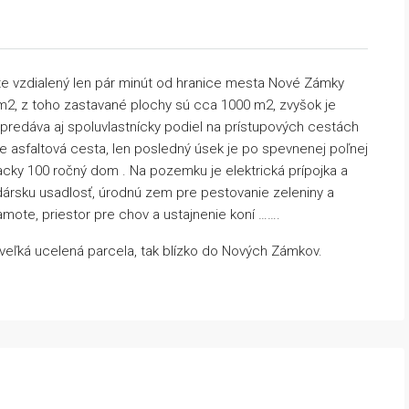
vzdialený len pár minút od hranice mesta Nové Zámky
2, z toho zastavané plochy sú cca 1000 m2, zvyšok je
predáva aj spoluvlastnícky podiel na prístupových cestách
 asfaltová cesta, len posledný úsek je po spevnenej poľnej
cky 100 ročný dom . Na pozemku je elektrická prípojka a
ársku usadlosť, úrodnú zem pre pestovanie zeleniny a
amote, priestor pre chov a ustajnenie koní …….
eľká ucelená parcela, tak blízko do Nových Zámkov.