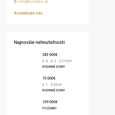
info@korektnz.sk
Kontaktujte nás
Najnovšie nehnuteľnosti
283 000€
4
2
210
m²
RODINNÉ DOMY
75 000€
1
50
m²
RODINNÉ DOMY
109 000€
POZEMKY