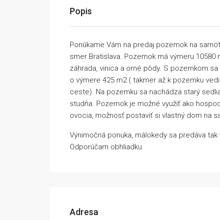
Popis
Ponúkame Vám na predaj pozemok na samote 
smer Bratislava. Pozemok má výmeru 10580 m
záhrada, vinica a orné pôdy. S pozemkom sa 
o výmere 425 m2 ( takmer až k pozemku vedie
ceste). Na pozemku sa nachádza starý sedlia
studňa. Pozemok je možné využiť ako hospod
ovocia, možnosť postaviť si vlastný dom na s
Výnimočná ponuka, málokedy sa predáva tak v
Odporúčam obhliadku.
Adresa