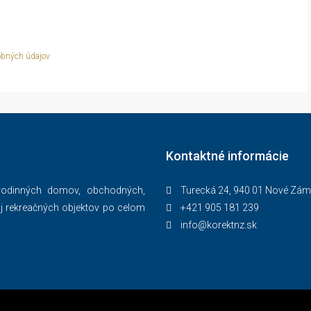
obných údajov
Kontaktné informácie
 rodinných domov, obchodných,
Turecká 24, 940 01 Nové Zá
j rekreačných objektov po celom
+421 905 181 239
info@korektnz.sk