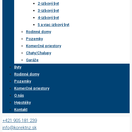
2-izbový byt
3-izbový byt
4-izbový byt
5 a viac izbový byt
Rodinné domy
Pozemky
Komerčné priestory
Chaty/Chalupy
Garáže
Byty
Rodinné domy
Pozemky
Komerčné priestory
O nás
Hypotéky
Kontakt
+421 905 181 239
info@korektnz.sk