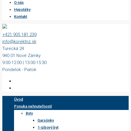
O nás
Hypotéky
Kontakt
+421 905 181 239
info@korektnz.sk
Turecká 24
940 01 Nové Zámky
9:00-12:00 | 13:00-15:30
Pondelok - Piatok
Úvod
Ponuka nehnuteľností
Byty
Garsónky
1-izbový byt