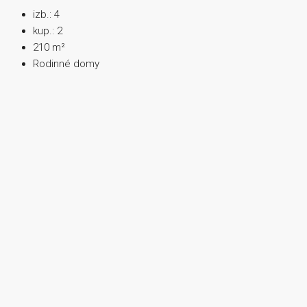
izb.:
4
kup.:
2
210
m²
Rodinné domy