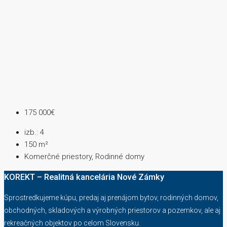
175 000€
izb.:
4
150
m²
Komerčné priestory, Rodinné domy
KOREKT – Realitná kancelária Nové Zámky
Sprostredkujeme kúpu, predaj aj prenájom bytov, rodinných domov,
obchodných, skladových a výrobných priestorov a pozemkov, ale aj
rekreačných objektov po celom Slovensku.