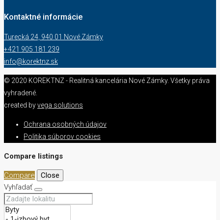
Kontaktné informácie
Turecká 24, 940 01 Nové Zámky
+421 905 181 239
info@korektnz.sk
© 2020 KOREKTNZ - Realitná kancelária Nové Zámky. Všetky práva
vyhradené.
created by
vega solutions
Ochrana osobných údajov
Politika súborov cookies
Compare listings
Compare
Close
Vyhľadať