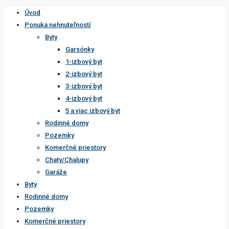
Úvod
Ponuka nehnuteľností
Byty
Garsónky
1-izbový byt
2-izbový byt
3-izbový byt
4-izbový byt
5 a viac izbový byt
Rodinné domy
Pozemky
Komerčné priestory
Chaty/Chalupy
Garáže
Byty
Rodinné domy
Pozemky
Komerčné priestory