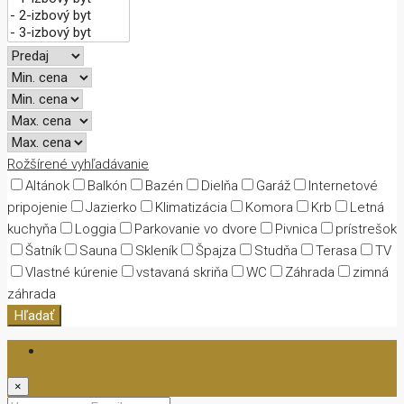
Rožšírené vyhľadávanie
Altánok
Balkón
Bazén
Dielňa
Garáž
Internetové
pripojenie
Jazierko
Klimatizácia
Komora
Krb
Letná
kuchyňa
Loggia
Parkovanie vo dvore
Pivnica
prístrešok
Šatník
Sauna
Skleník
Špajza
Studňa
Terasa
TV
Vlastné kúrenie
vstavaná skriňa
WC
Záhrada
zimná
záhrada
Hľadať
Login
×