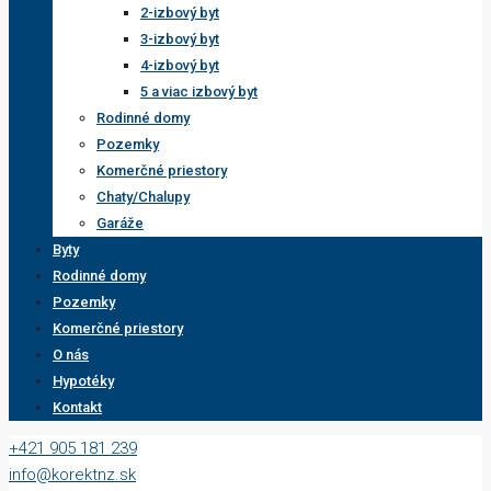
2-izbový byt
3-izbový byt
4-izbový byt
5 a viac izbový byt
Rodinné domy
Pozemky
Komerčné priestory
Chaty/Chalupy
Garáže
Byty
Rodinné domy
Pozemky
Komerčné priestory
O nás
Hypotéky
Kontakt
+421 905 181 239
info@korektnz.sk