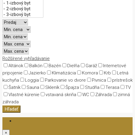
Rožšírené vyhľadávanie
Altánok
Balkón
Bazén
Dielňa
Garáž
Internetové
pripojenie
Jazierko
Klimatizácia
Komora
Krb
Letná
kuchyňa
Loggia
Parkovanie vo dvore
Pivnica
prístrešok
Šatník
Sauna
Skleník
Špajza
Studňa
Terasa
TV
Vlastné kúrenie
vstavaná skriňa
WC
Záhrada
zimná
záhrada
Hľadať
Login
×