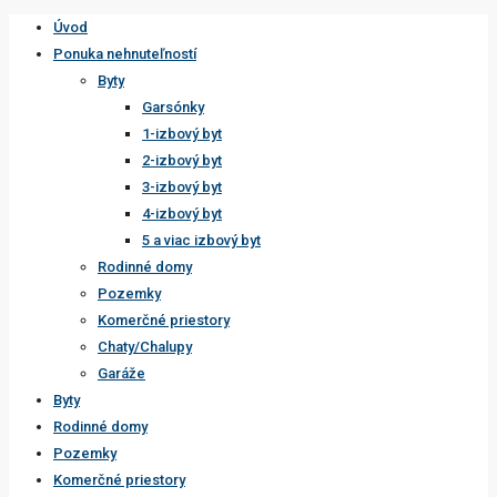
Úvod
Ponuka nehnuteľností
Byty
Garsónky
1-izbový byt
2-izbový byt
3-izbový byt
4-izbový byt
5 a viac izbový byt
Rodinné domy
Pozemky
Komerčné priestory
Chaty/Chalupy
Garáže
Byty
Rodinné domy
Pozemky
Komerčné priestory