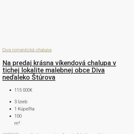
Diva
romantická chalupa
Na predaj krásna víkendová chalupa v
tichej lokalite malebnej obce Diva
neďaleko Štúrova
115 000€
3
Izieb
1
Kúpeľňa
100
m²