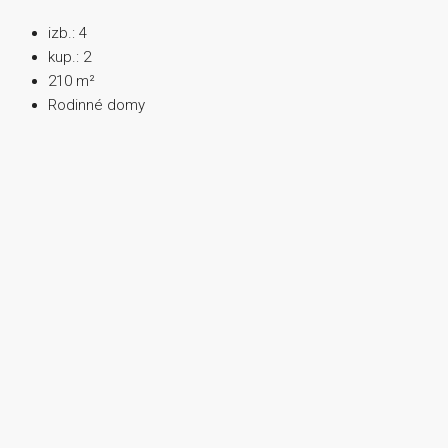
izb.:
4
kup.:
2
210
m²
Rodinné domy