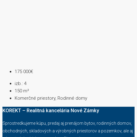
175 000€
izb.:
4
150
m²
Komerčné priestory, Rodinné domy
KOREKT – Realitná kancelária Nové Zámky
Sprostredkujeme kúpu, predaj aj prenájom bytov, rodinných domov,
obchodných, skladových a výrobných priestorov a pozemkov, ale aj