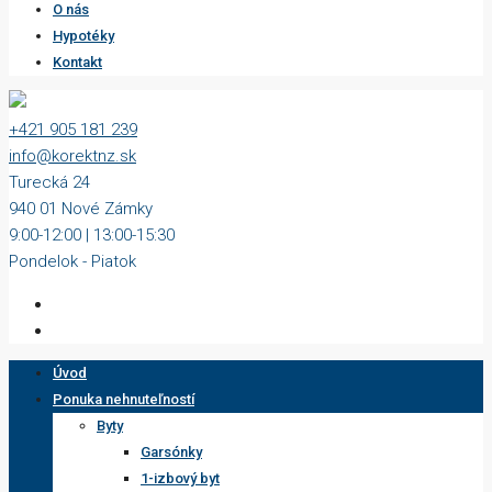
O nás
Hypotéky
Kontakt
+421 905 181 239
info@korektnz.sk
Turecká 24
940 01 Nové Zámky
9:00-12:00 | 13:00-15:30
Pondelok - Piatok
Úvod
Ponuka nehnuteľností
Byty
Garsónky
1-izbový byt