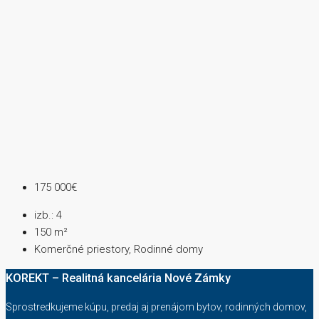
175 000€
izb.:
4
150
m²
Komerčné priestory, Rodinné domy
KOREKT – Realitná kancelária Nové Zámky
Sprostredkujeme kúpu, predaj aj prenájom bytov, rodinných domov,