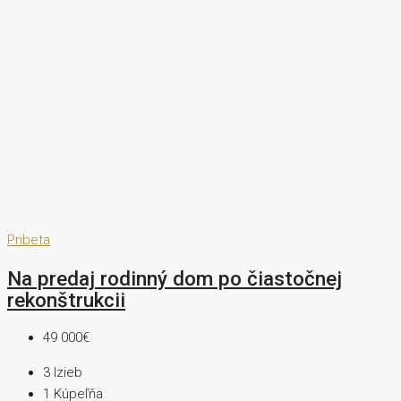
Pribeta
Na predaj rodinný dom po čiastočnej
rekonštrukcii
49 000€
3
Izieb
1
Kúpeľňa