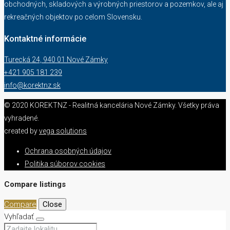
obchodných, skladových a výrobných priestorov a pozemkov, ale aj
rekreačných objektov po celom Slovensku.
Kontaktné informácie
Turecká 24, 940 01 Nové Zámky
+421 905 181 239
info@korektnz.sk
© 2020 KOREKTNZ - Realitná kancelária Nové Zámky. Všetky práva
vyhradené.
created by
vega solutions
Ochrana osobných údajov
Politika súborov cookies
Compare listings
Compare
Close
Vyhľadať