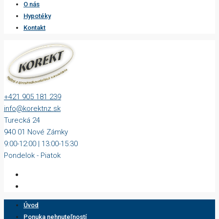
O nás
Hypotéky
Kontakt
+421 905 181 239
info@korektnz.sk
Turecká 24
940 01 Nové Zámky
9:00-12:00 | 13:00-15:30
Pondelok - Piatok
Úvod
Ponuka nehnuteľností