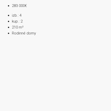
283 000€
izb.:
4
kup.:
2
210
m²
Rodinné domy