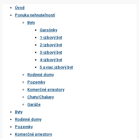
Úvod
Ponuka nehnuteľností
Byty
Garsónky
1-izbový byt
2-izbový byt
3-izbový byt
4-izbový byt
5 a viac izbový byt
Rodinné domy
Pozemky
Komerčné priestory
Chaty/Chalupy
Garáže
Byty
Rodinné domy
Pozemky
Komerčné priestory