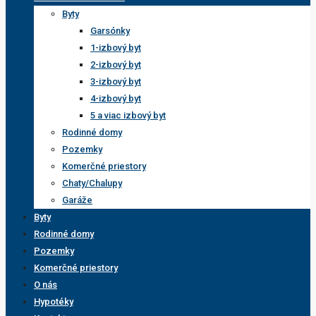
Byty
Garsónky
1-izbový byt
2-izbový byt
3-izbový byt
4-izbový byt
5 a viac izbový byt
Rodinné domy
Pozemky
Komerčné priestory
Chaty/Chalupy
Garáže
Byty
Rodinné domy
Pozemky
Komerčné priestory
O nás
Hypotéky