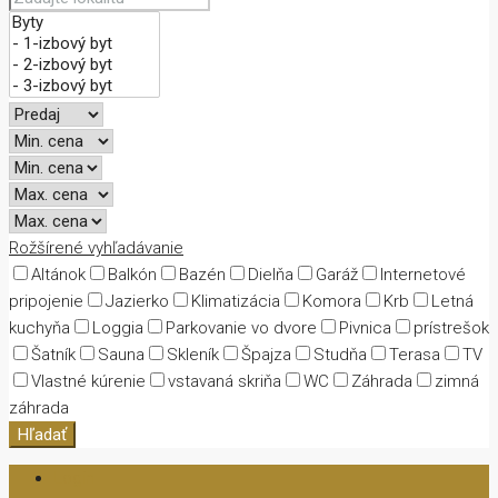
Rožšírené vyhľadávanie
Altánok
Balkón
Bazén
Dielňa
Garáž
Internetové
pripojenie
Jazierko
Klimatizácia
Komora
Krb
Letná
kuchyňa
Loggia
Parkovanie vo dvore
Pivnica
prístrešok
Šatník
Sauna
Skleník
Špajza
Studňa
Terasa
TV
Vlastné kúrenie
vstavaná skriňa
WC
Záhrada
zimná
záhrada
Hľadať
Login