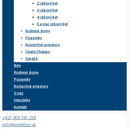
2-izbový byt
3-izbový byt
4-izbový byt
5 a viac izbový byt
Rodinné domy
Pozemky
Komerčné priestory
Chaty/Chalupy
Garáže
Byty
Rodinné domy
Pozemky
Komerčné priestory
O nás
Hypotéky
Kontakt
+421 905 181 239
info@korektnz.sk