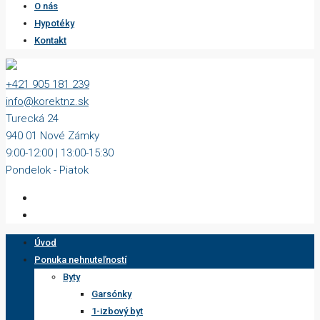
O nás
Hypotéky
Kontakt
+421 905 181 239
info@korektnz.sk
Turecká 24
940 01 Nové Zámky
9:00-12:00 | 13:00-15:30
Pondelok - Piatok
Úvod
Ponuka nehnuteľností
Byty
Garsónky
1-izbový byt