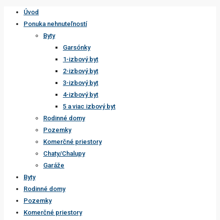
Úvod
Ponuka nehnuteľností
Byty
Garsónky
1-izbový byt
2-izbový byt
3-izbový byt
4-izbový byt
5 a viac izbový byt
Rodinné domy
Pozemky
Komerčné priestory
Chaty/Chalupy
Garáže
Byty
Rodinné domy
Pozemky
Komerčné priestory