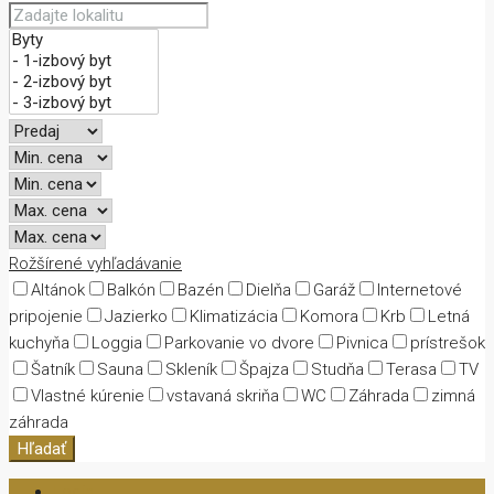
Rožšírené vyhľadávanie
Altánok
Balkón
Bazén
Dielňa
Garáž
Internetové
pripojenie
Jazierko
Klimatizácia
Komora
Krb
Letná
kuchyňa
Loggia
Parkovanie vo dvore
Pivnica
prístrešok
Šatník
Sauna
Skleník
Špajza
Studňa
Terasa
TV
Vlastné kúrenie
vstavaná skriňa
WC
Záhrada
zimná
záhrada
Hľadať
Login