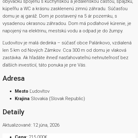
obývačku spojenú s kuchynskou a jedálenskou časťou, špajzku,
kúpeľňu a WC a krásnu zasklenenú zimnú záhradu. Súčasťou
domu je aj garáž. Dom je postavený na 5 ár pozemku, s
vysadenou okrasnou záhradou. Dom má podlahové kúrenie, je
napojený na elektrinu, mestskú vodu a odpad je do žumpy.
Ľudovítov je malá dedinka – súčasť obce Palárikovo, vzdialená
len 5 km od Nových Zámkov. Cca 300 m od domu je vlaková
zastávka. Ak hľadáte ihneď nasťahovateľnú nehnuteľnosť bez
ďalších investícií, táto ponuka je pre Vás.
Adresa
Mesto
Ľudovítov
Krajina
Slovakia (Slovak Republic)
Detaily
Aktualizované: 12 júna, 2026
Cena:
215 000€