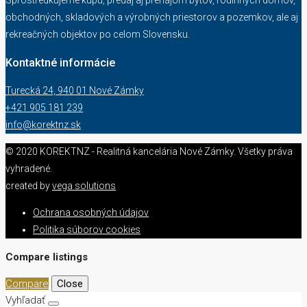
obchodných, skladových a výrobných priestorov a pozemkov, ale aj
rekreačných objektov po celom Slovensku.
Kontaktné informácie
Turecká 24, 940 01 Nové Zámky
+421 905 181 239
info@korektnz.sk
© 2020 KOREKTNZ - Realitná kancelária Nové Zámky. Všetky práva
vyhradené.
created by
vega solutions
Ochrana osobných údajov
Politika súborov cookies
Compare listings
Compare
Close
Vyhľadať