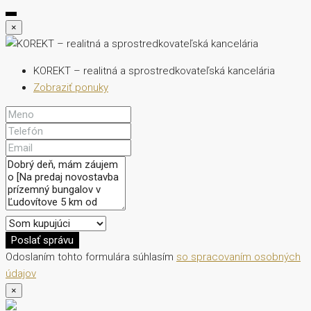
×
KOREKT – realitná a sprostredkovateľská kancelária
Zobraziť ponuky
Poslať správu
Odoslaním tohto formulára súhlasím
so spracovaním osobných
údajov
×