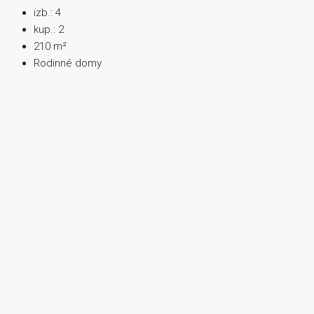
izb.:
4
kup.:
2
210
m²
Rodinné domy