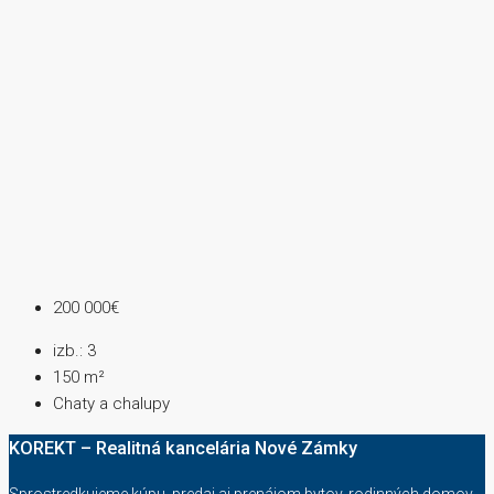
200 000€
izb.:
3
150
m²
Chaty a chalupy
KOREKT – Realitná kancelária Nové Zámky
Sprostredkujeme kúpu, predaj aj prenájom bytov, rodinných domov,