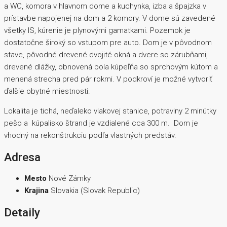
a WC, komora v hlavnom dome a kuchynka, izba a špajzka v
prístavbe napojenej na dom a 2 komory. V dome sú zavedené
všetky IS, kúrenie je plynovými gamatkami. Pozemok je
dostatočne široký so vstupom pre auto. Dom je v pôvodnom
stave, pôvodné drevené dvojité okná a dvere so zárubňami,
drevené dlážky, obnovená bola kúpeľňa so sprchovým kútom a
menená strecha pred pár rokmi. V podkroví je možné vytvoriť
ďalšie obytné miestnosti.
Lokalita je tichá, neďaleko vlakovej stanice, potraviny 2 minútky
pešo a kúpalisko štrand je vzdialené cca 300 m. Dom je
vhodný na rekonštrukciu podľa vlastných predstáv.
Adresa
Mesto
Nové Zámky
Krajina
Slovakia (Slovak Republic)
Detaily