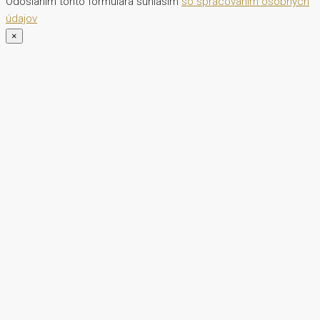
Odoslaním tohto formulára súhlasím
so spracovaním osobných
údajov
×