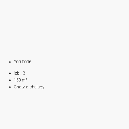
200 000€
izb.:
3
150
m²
Chaty a chalupy