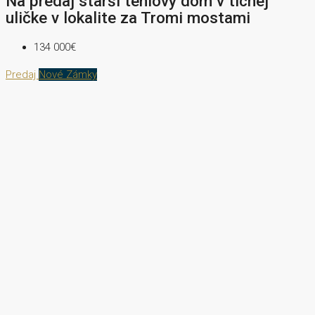
Na predaj starší tehlový dom v tichej
uličke v lokalite za Tromi mostami
134 000€
Predaj
Nové Zámky