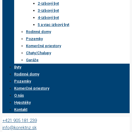
2-izbový byt
3-izbový byt
4-izbový byt
5 a viac izbový byt
Rodinné domy
Pozemky
Komerčné priestory
Chaty/Chalupy
Garáže
Byty
Rodinné domy
Pozemky
Komerčné priestory
O nás
Hypotéky
Kontakt
+421 905 181 239
info@korektnz.sk