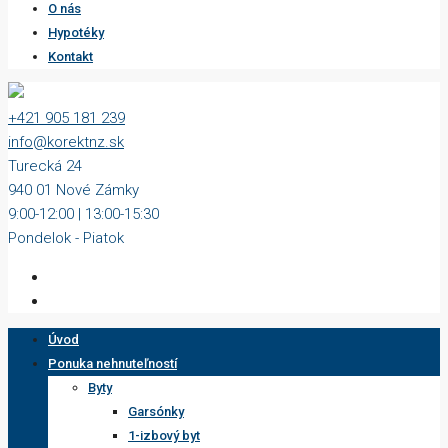
O nás
Hypotéky
Kontakt
+421 905 181 239
info@korektnz.sk
Turecká 24
940 01 Nové Zámky
9:00-12:00 | 13:00-15:30
Pondelok - Piatok
Úvod
Ponuka nehnuteľností
Byty
Garsónky
1-izbový byt