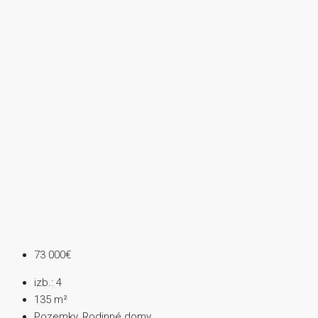
73 000€
izb.:
4
135
m²
Pozemky, Rodinné domy