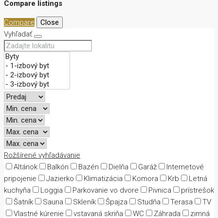
Compare listings
Compare
Close
Vyhľadať
Rožšírené vyhľadávanie
Altánok
Balkón
Bazén
Dielňa
Garáž
Internetové
pripojenie
Jazierko
Klimatizácia
Komora
Krb
Letná
kuchyňa
Loggia
Parkovanie vo dvore
Pivnica
prístrešok
Šatník
Sauna
Skleník
Špajza
Studňa
Terasa
TV
Vlastné kúrenie
vstavaná skriňa
WC
Záhrada
zimná