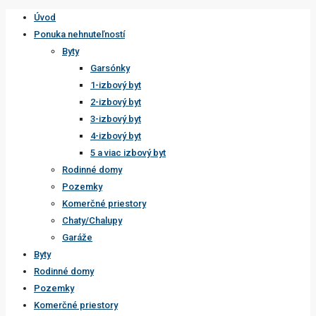
Úvod
Ponuka nehnuteľností
Byty
Garsónky
1-izbový byt
2-izbový byt
3-izbový byt
4-izbový byt
5 a viac izbový byt
Rodinné domy
Pozemky
Komerčné priestory
Chaty/Chalupy
Garáže
Byty
Rodinné domy
Pozemky
Komerčné priestory