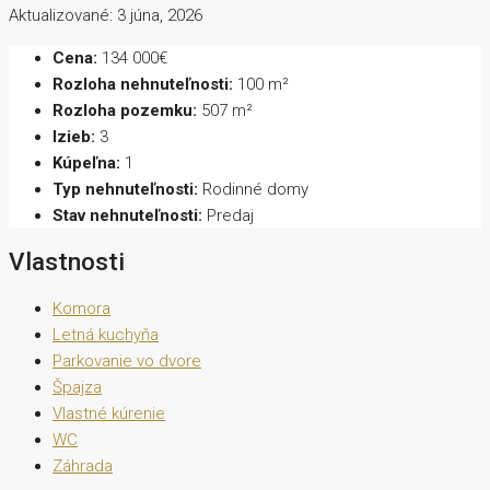
Aktualizované: 3 júna, 2026
Cena:
134 000€
Rozloha nehnuteľnosti:
100 m²
Rozloha pozemku:
507 m²
Izieb:
3
Kúpeľna:
1
Typ nehnuteľnosti:
Rodinné domy
Stav nehnuteľnosti:
Predaj
Vlastnosti
Komora
Letná kuchyňa
Parkovanie vo dvore
Špajza
Vlastné kúrenie
WC
Záhrada