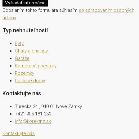
Vyžiadať informácie
Odoslaním tohto formulára súhlasím
so spracovaním osobných
údajov
Typ nehnuteľností
Byty
Chaty a chalupy
Garáže
Komerčné priestory
Pozemky
Rodinné domy
Kontaktujte nás
Turecká 24 , 940 01 Nové Zámky
+421 905 181 239
info@korektnz.sk
Kontaktujte nás