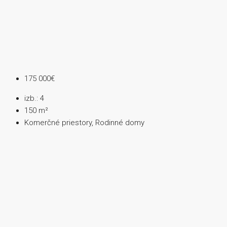
175 000€
izb.:
4
150
m²
Komerčné priestory, Rodinné domy