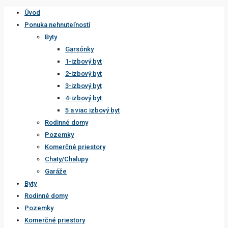
Úvod
Ponuka nehnuteľností
Byty
Garsónky
1-izbový byt
2-izbový byt
3-izbový byt
4-izbový byt
5 a viac izbový byt
Rodinné domy
Pozemky
Komerčné priestory
Chaty/Chalupy
Garáže
Byty
Rodinné domy
Pozemky
Komerčné priestory