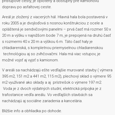
prístupové cesty, je oplotený a dostupný pre kamionovú
dopravu po asfaltovej ceste.
Areál je zložený z viacerých hál. Hlavná hala bola postavená v
roku 2005 a je dvojloďová s nosnou konštrukciou z ocele a
opláštená je sendvičovými panelmi – prvá časť má rozmer 50 x
20 m a výšku v najnižšom bode 7 m, je prepojená na druhú časť
s rozmermi 40 x 20 m a výškou 6 m. Táto časť haly je
chladiarenská, s kompletnou priemyselnou chladiarenskou
technológiou aj so zvlhčovačmi. Hala má viac vstupov, je
možné vojsť aj vyjsť s kamionom.
V areáli sa nachádzajú ešte vedľajšie murované stavby ( výmera
395 m2, 151 m2 a 441 m2, 115 m2), plechový sklad o výmere 95
m2 využívané ako sklady a aj prístrešok o výmere 197 m2.
Voda je z dvoch výdatných studní, elektrická prípojka je z
trafostanice vedľa areálu. Vo vedľajších stavbách sa
nachádzajú aj sociálne zariadenia a kancelária.
Bližšie info a obhliadka po dohode.