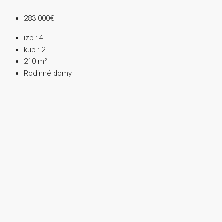
283 000€
izb.:
4
kup.:
2
210
m²
Rodinné domy