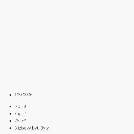
129 990€
izb.:
3
kúp.:
1
76
m²
3-izbový byt, Byty