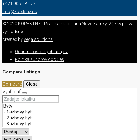
+421 905 181 239
info@korektnz.sk
© 2020 KOREKTNZ - Realitná kancelária Nové Zámky. Všetky práva
vyhradené.
created by
vega solutions
Ochrana osobných údajov
Politika súborov cookies
Compare listings
Compare
Close
Vyhľadať