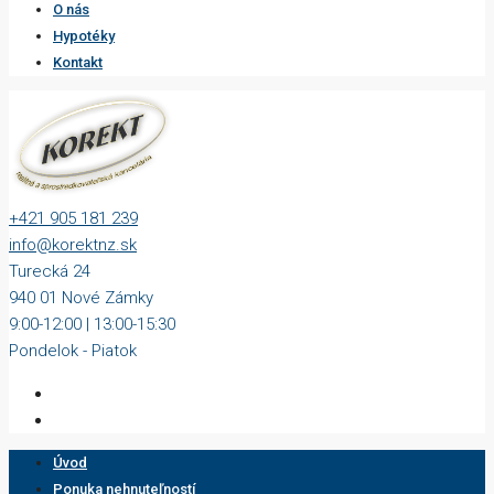
O nás
Hypotéky
Kontakt
+421 905 181 239
info@korektnz.sk
Turecká 24
940 01 Nové Zámky
9:00-12:00 | 13:00-15:30
Pondelok - Piatok
Úvod
Ponuka nehnuteľností