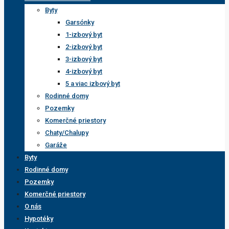
Byty
Garsónky
1-izbový byt
2-izbový byt
3-izbový byt
4-izbový byt
5 a viac izbový byt
Rodinné domy
Pozemky
Komerčné priestory
Chaty/Chalupy
Garáže
Byty
Rodinné domy
Pozemky
Komerčné priestory
O nás
Hypotéky