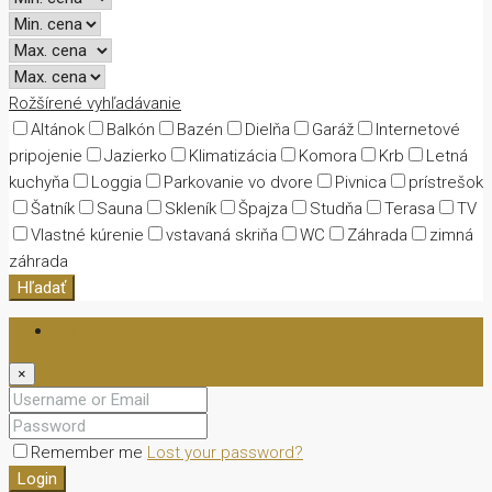
Rožšírené vyhľadávanie
Altánok
Balkón
Bazén
Dielňa
Garáž
Internetové
pripojenie
Jazierko
Klimatizácia
Komora
Krb
Letná
kuchyňa
Loggia
Parkovanie vo dvore
Pivnica
prístrešok
Šatník
Sauna
Skleník
Špajza
Studňa
Terasa
TV
Vlastné kúrenie
vstavaná skriňa
WC
Záhrada
zimná
záhrada
Hľadať
Login
×
Remember me
Lost your password?
Login