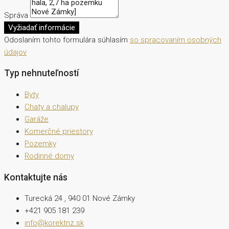
Správa
Vyžiadať informácie
Odoslaním tohto formulára súhlasím
so spracovaním osobných
údajov
Typ nehnuteľností
Byty
Chaty a chalupy
Garáže
Komerčné priestory
Pozemky
Rodinné domy
Kontaktujte nás
Turecká 24 , 940 01 Nové Zámky
+421 905 181 239
info@korektnz.sk