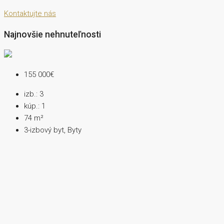
Kontaktujte nás
Najnovšie nehnuteľnosti
155 000€
izb.:
3
kúp.:
1
74
m²
3-izbový byt, Byty