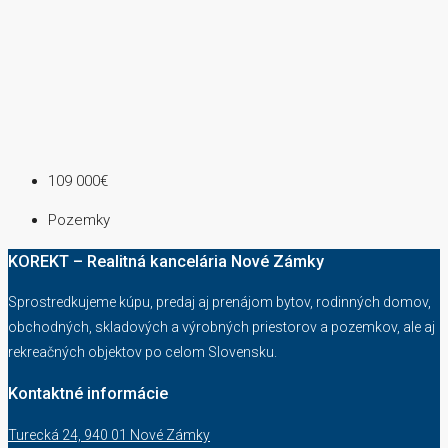
109 000€
Pozemky
KOREKT – Realitná kancelária Nové Zámky
Sprostredkujeme kúpu, predaj aj prenájom bytov, rodinných domov,
obchodných, skladových a výrobných priestorov a pozemkov, ale aj
rekreačných objektov po celom Slovensku.
Kontaktné informácie
Turecká 24, 940 01 Nové Zámky