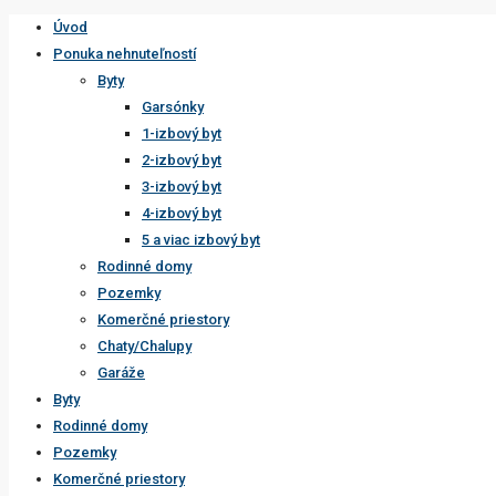
Úvod
Ponuka nehnuteľností
Byty
Garsónky
1-izbový byt
2-izbový byt
3-izbový byt
4-izbový byt
5 a viac izbový byt
Rodinné domy
Pozemky
Komerčné priestory
Chaty/Chalupy
Garáže
Byty
Rodinné domy
Pozemky
Komerčné priestory