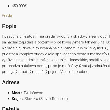
650 000€
Predaj
Popis
Investičná príležitosť – na predaj výrobný a skladový areál v ob
sa nachádzajú ďalšie pozemky o celkovej výmere takmer 3 ha. O
Najväčšia budova je murovaná hala o výmere 785 m2 s výškou 6,1
priestor a komplex budov okolo spevneného dvora s možnosťou pa
využívané ako administratívne zázemie – kancelárie, sociálky, kuch
prechádza asfaltová cesta, preto je možné využívať aj zadnú ča
prenajatý, stabilný mesačný príjem. Viac info osobne.
Adresa
Mesto
Tvrdošovce
Krajina
Slovakia (Slovak Republic)
Detaily