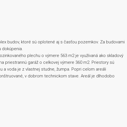
omplex budov, ktoré sú oplotené aj s časťou pozemkov. Za budovami
u dokúpenia.
pozinkovaného plechu o výmere 563 m2 je využívaná ako skladový
a priestrannú garáž o celkovej výmere 360 m2. Priestory sú
nu a voda je z vlastnej studne, žumpa. Popri celom areáli
konštruované, v dobrom technickom stave. Areál je dlhodobo