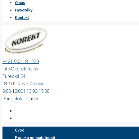
O nás
Hypotéky
Kontakt
+421 905 181 239
info@korektnz.sk
Turecká 24
940 01 Nové Zámky
9:00-12:00 | 13:00-15:30
Pondelok - Piatok
Úvod
Ponuka nehnuteľností