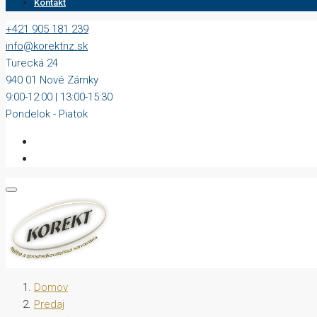
Kontakt
+421 905 181 239
info@korektnz.sk
Turecká 24
940 01 Nové Zámky
9:00-12:00 | 13:00-15:30
Pondelok - Piatok
Domov
Predaj