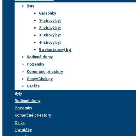
Byty
Garsónky
1-izbový byt
2-izbový byt
3-izbový byt
4-izbový byt
5 a viac izbový byt
Rodinné domy
Pozemky
Komerčné priestory
Chaty/Chalupy
Garáže
Byty
Rodinné domy
Pozemky
Komerčné priestory
O nás
Hypotéky