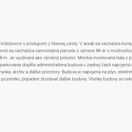
ci Tvrdošovce s prístupom z hlavnej cesty. V areáli sa nachádza k
proti sa nachádza samostatná parcela o výmere 84 ár s možnosťo
8 m. Je využívaná ako výrobný priestor. Menšia montovaná hala z 
rkovania dopĺňa administratívna budova v zadnej časti napojená n
ynka, archív a ďalšie priestory. Budova je napojená na plyn, elektri
sť pozemku, prípadne dostavať ďalšie budovy. Všetky budovy sú re