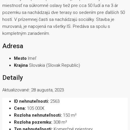
miestnosť na súkromné oslavy tiež pre cca 50 ľudí a na 3 ár
pozemku sa nachádzajú dve terasy so sedením pre ďalších 50
hostí. V prízemnej časti sa nachádzajú sociálky. Stavba je
murovaná, je napojená na všetky IS. Predáva sa spolu s
kompletným zariadením.
Adresa
Mesto
Imeľ
Krajina
Slovakia (Slovak Republic)
Detaily
Aktualizované: 28 augusta, 2023
ID nehnuteľnosti:
2563
Cena:
105 000€
Rozloha nehnuteľnosti:
150 m²
Rozloha pozemku:
308 m²
Typ nehnuteľnosti:
Komerčné priestory