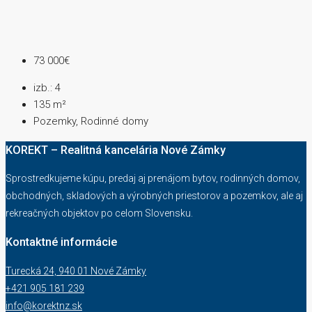
73 000€
izb.:
4
135
m²
Pozemky, Rodinné domy
KOREKT – Realitná kancelária Nové Zámky
Sprostredkujeme kúpu, predaj aj prenájom bytov, rodinných domov,
obchodných, skladových a výrobných priestorov a pozemkov, ale aj
rekreačných objektov po celom Slovensku.
Kontaktné informácie
Turecká 24, 940 01 Nové Zámky
+421 905 181 239
info@korektnz.sk