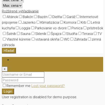
Rožšírené vyhľadávanie
Altánok
Balkón
Bazén
Dielňa
Garáž
Internetové
pripojenie
Jazierko
Klimatizácia
Komora
Krb
Letná
kuchyňa
Loggia
Parkovanie vo dvore
Pivnica
prístrešok
Šatník
Sauna
Skleník
Špajza
Studňa
Terasa
TV
Vlastné kúrenie
vstavaná skriňa
WC
Záhrada
zimná
záhrada
Hľadať
Login
×
Remember me
Lost your password?
Login
User registration is disabled for demo purpose.