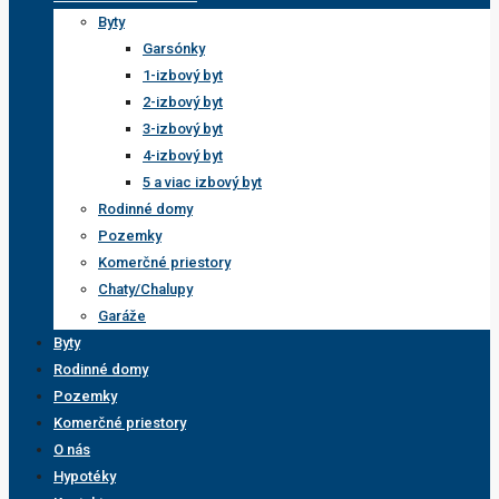
Byty
Garsónky
1-izbový byt
2-izbový byt
3-izbový byt
4-izbový byt
5 a viac izbový byt
Rodinné domy
Pozemky
Komerčné priestory
Chaty/Chalupy
Garáže
Byty
Rodinné domy
Pozemky
Komerčné priestory
O nás
Hypotéky