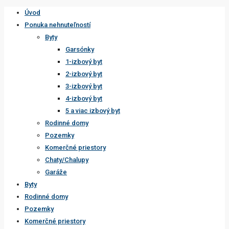
Úvod
Ponuka nehnuteľností
Byty
Garsónky
1-izbový byt
2-izbový byt
3-izbový byt
4-izbový byt
5 a viac izbový byt
Rodinné domy
Pozemky
Komerčné priestory
Chaty/Chalupy
Garáže
Byty
Rodinné domy
Pozemky
Komerčné priestory