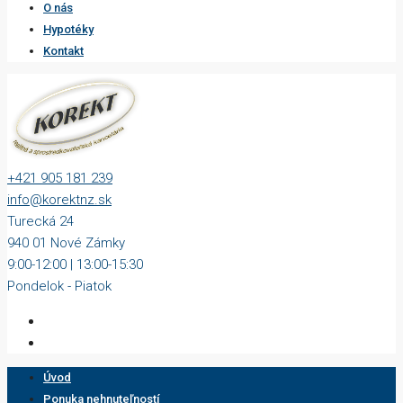
O nás
Hypotéky
Kontakt
+421 905 181 239
info@korektnz.sk
Turecká 24
940 01 Nové Zámky
9:00-12:00 | 13:00-15:30
Pondelok - Piatok
Úvod
Ponuka nehnuteľností