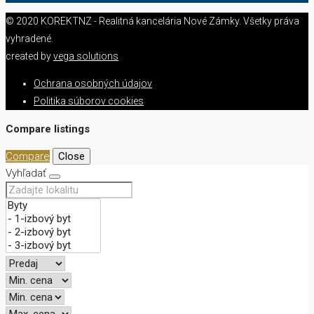
© 2020 KOREKTNZ - Realitná kancelária Nové Zámky. Všetky práva
vyhradené.
created by
vega solutions
Ochrana osobných údajov
Politika súborov cookies
Compare listings
Compare
Close
Vyhľadať