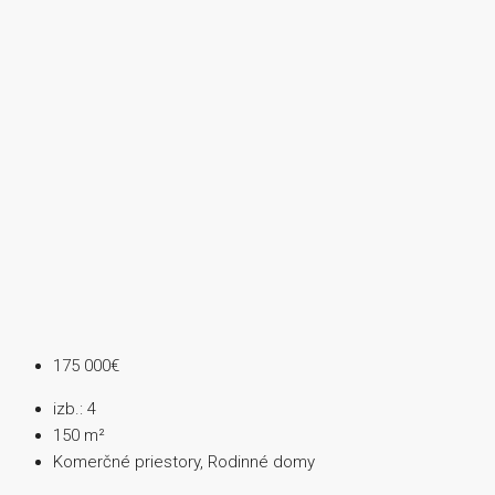
175 000€
izb.:
4
150
m²
Komerčné priestory, Rodinné domy