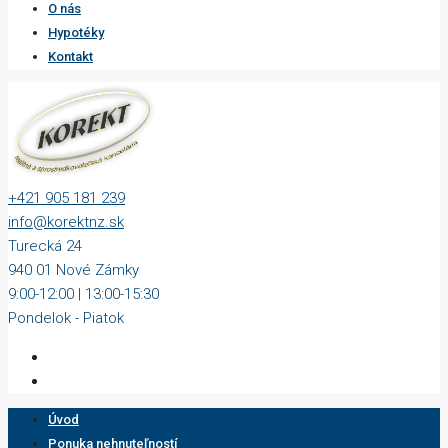
O nás
Hypotéky
Kontakt
+421 905 181 239
info@korektnz.sk
Turecká 24
940 01 Nové Zámky
9:00-12:00 | 13:00-15:30
Pondelok - Piatok
Úvod
Ponuka nehnuteľností