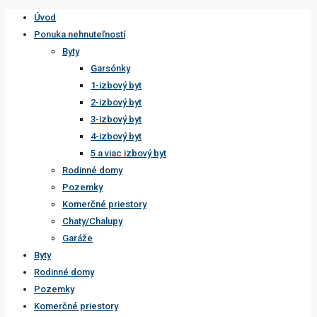
Úvod
Ponuka nehnuteľností
Byty
Garsónky
1-izbový byt
2-izbový byt
3-izbový byt
4-izbový byt
5 a viac izbový byt
Rodinné domy
Pozemky
Komerčné priestory
Chaty/Chalupy
Garáže
Byty
Rodinné domy
Pozemky
Komerčné priestory