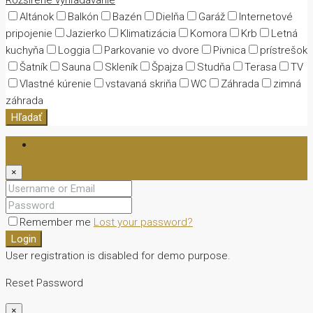
Altánok
Balkón
Bazén
Dielňa
Garáž
Internetové
pripojenie
Jazierko
Klimatizácia
Komora
Krb
Letná
kuchyňa
Loggia
Parkovanie vo dvore
Pivnica
prístrešok
Šatník
Sauna
Skleník
Špajza
Studňa
Terasa
TV
Vlastné kúrenie
vstavaná skriňa
WC
Záhrada
zimná
záhrada
Hľadať
Login
×
Remember me
Lost your password?
Login
User registration is disabled for demo purpose.
Reset Password
×