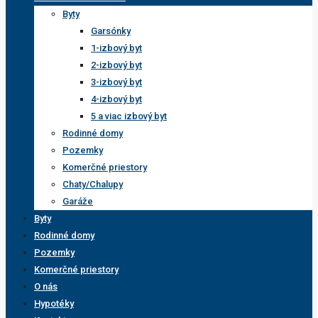
Byty
Garsónky
1-izbový byt
2-izbový byt
3-izbový byt
4-izbový byt
5 a viac izbový byt
Rodinné domy
Pozemky
Komerčné priestory
Chaty/Chalupy
Garáže
Byty
Rodinné domy
Pozemky
Komerčné priestory
O nás
Hypotéky