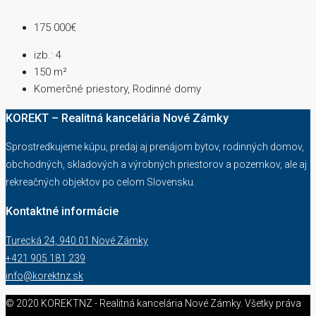
175 000€
izb.:
4
150
m²
Komerčné priestory, Rodinné domy
KOREKT – Realitná kancelária Nové Zámky
Sprostredkujeme kúpu, predaj aj prenájom bytov, rodinných domov,
obchodných, skladových a výrobných priestorov a pozemkov, ale aj
rekreačných objektov po celom Slovensku.
Kontaktné informácie
Turecká 24, 940 01 Nové Zámky
+421 905 181 239
info@korektnz.sk
© 2020 KOREKTNZ - Realitná kancelária Nové Zámky. Všetky práva