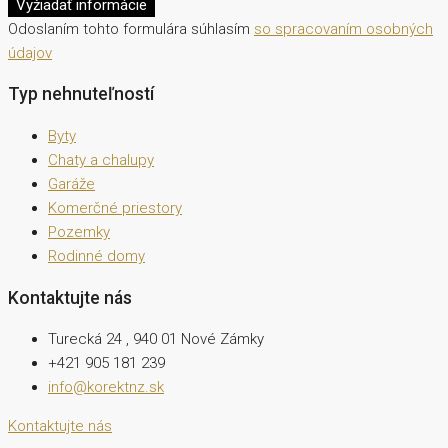
Vyžiadať informácie
Odoslaním tohto formulára súhlasím
so spracovaním osobných
údajov
Typ nehnuteľností
Byty
Chaty a chalupy
Garáže
Komerčné priestory
Pozemky
Rodinné domy
Kontaktujte nás
Turecká 24 , 940 01 Nové Zámky
+421 905 181 239
info@korektnz.sk
Kontaktujte nás