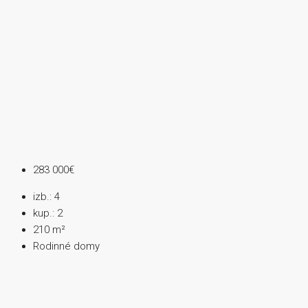
283 000€
izb.:
4
kup.:
2
210
m²
Rodinné domy