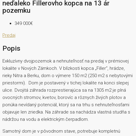
neďaleko Fillerovho kopca na 13 ár
pozemku
349 000€
Predaj
Popis
Exkluzívny dvojpozemok a nehnuteľnosť na predaj v prémiovej
lokalite v Nových Zámkoch. V blízkosti kopca „Filler“, hrádze,
rieky Nitra a Berku, dom o výmere 150 m2 (250 m2 s nebytovými
priestormi). Dom je postavený v tichej lokalite na konci slepej
ulice. Dvojitá záhrada rozprestierajúca sa na 1305 m2 je plná
ovocných stromov, kvetov, borovíc a rôznych živých plotov a
ponúka nevídaný potenciál, ktorý sa na trhu s nehnuteľnosťami
objavuje len zriedka. Na záhrade sa nachádza vlastná studňa s
nádržou na vodu a elektrickým čerpadlom.
Samotný dom je v pôvodnom stave, potrebuje kompletnú