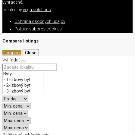
vyhradené.
created by
vega solutions
Ochrana osobných údajov
Politika súborov cookies
Compare listings
Compare
Close
Vyhľadať
Rožšírené vyhľadávanie