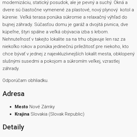
modernizáciu, statický posudok, ale je pevný a suchý. Okná a
dvere sú čiastočne vymenené za plastové, nový plynový kotol a
kúrenie. Veľká terasa ponúka súkromie a relaxačný výhľad do
bujnej záhrady. Súčasťou domu je garáž a dvojitá pivnica, dve
kúpeľne, štyri spálne a veľká obývacia izba s krbom.
Nehnuteľnosť v takejto lokalite sa na trhu objavuje len raz za
niekoľko rokov a ponúka jedinečnú príležitosť pre niekoho, kto
chce bývať v jednej z najexkluzívnejších lokalít mesta, obklopený
slušnými susedmi a pokojom a súkromím veľkej, vzrastlej
záhrady.
Odporúčam obhliadku.
Adresa
Mesto
Nové Zámky
Krajina
Slovakia (Slovak Republic)
Detaily