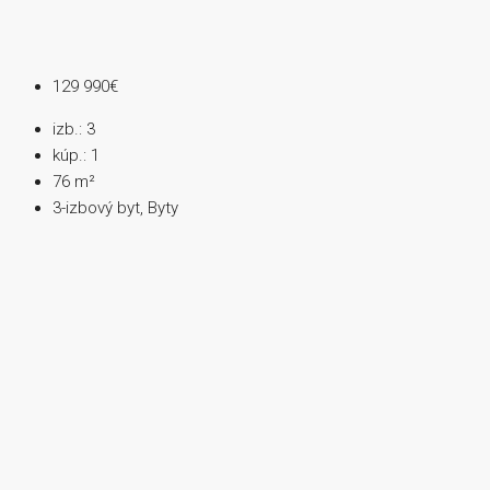
129 990€
izb.:
3
kúp.:
1
76
m²
3-izbový byt, Byty