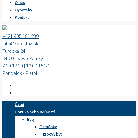
O nás
Hypotéky
Kontakt
+421 905 181 239
info@korektnz.sk
Turecká 24
940 01 Nové Zámky
9:00-12:00 | 13:00-15:30
Pondelok - Piatok
Úvod
Ponuka nehnuteľností
Byty
Garsónky
1-izbový byt