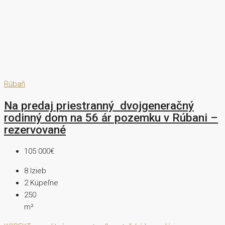
Rúbaň
Na predaj priestranný dvojgeneračný
rodinný dom na 56 ár pozemku v Rúbani –
rezervované
105 000€
8
Izieb
2
Kúpeľne
250
m²