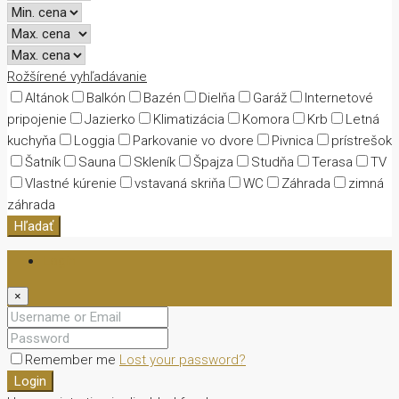
Rožšírené vyhľadávanie
Altánok
Balkón
Bazén
Dielňa
Garáž
Internetové
pripojenie
Jazierko
Klimatizácia
Komora
Krb
Letná
kuchyňa
Loggia
Parkovanie vo dvore
Pivnica
prístrešok
Šatník
Sauna
Skleník
Špajza
Studňa
Terasa
TV
Vlastné kúrenie
vstavaná skriňa
WC
Záhrada
zimná
záhrada
Hľadať
Login
×
Remember me
Lost your password?
Login