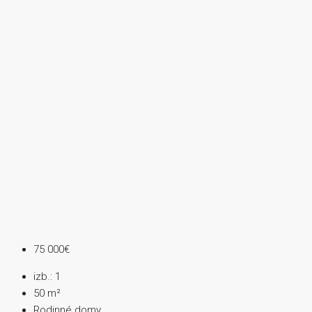
75 000€
izb.:
1
50
m²
Rodinné domy