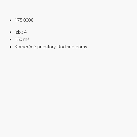
175 000€
izb.:
4
150
m²
Komerčné priestory, Rodinné domy