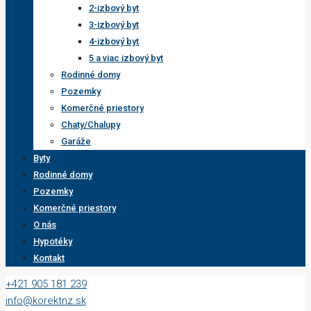
2-izbový byt
3-izbový byt
4-izbový byt
5 a viac izbový byt
Rodinné domy
Pozemky
Komerčné priestory
Chaty/Chalupy
Garáže
Byty
Rodinné domy
Pozemky
Komerčné priestory
O nás
Hypotéky
Kontakt
+421 905 181 239
info@korektnz.sk