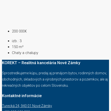
200 000€
izb.:
3
150
m²
Chaty a chalupy
KOREKT – Realitná kancelária Nové Zámky
Sprostredkujeme kúpu, predaj aj prenájom bytov, rodinných domov,
obchodných, skladových a výrobných priestorov a pozemkov, ale aj
rekreačných objektov po celom Slovensku.
Kontaktné informácie
Turecká 24, 940 01 Nové Zámky