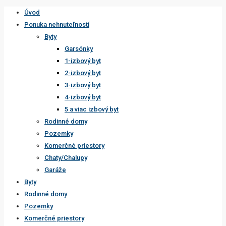
Úvod
Ponuka nehnuteľností
Byty
Garsónky
1-izbový byt
2-izbový byt
3-izbový byt
4-izbový byt
5 a viac izbový byt
Rodinné domy
Pozemky
Komerčné priestory
Chaty/Chalupy
Garáže
Byty
Rodinné domy
Pozemky
Komerčné priestory