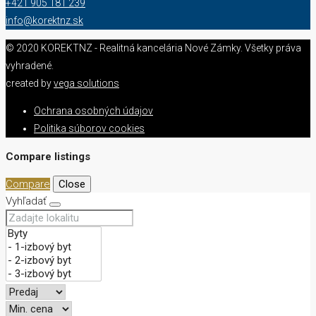
+421 905 181 239
info@korektnz.sk
© 2020 KOREKTNZ - Realitná kancelária Nové Zámky. Všetky práva
vyhradené.
created by
vega solutions
Ochrana osobných údajov
Politika súborov cookies
Compare listings
Compare
Close
Vyhľadať