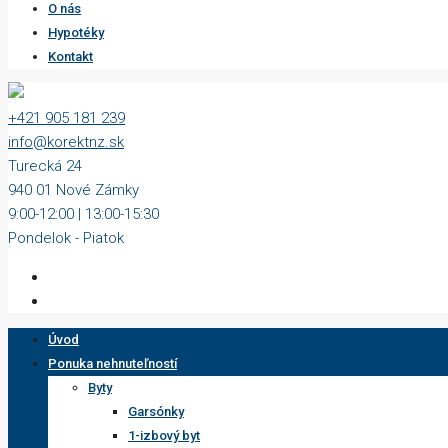
O nás
Hypotéky
Kontakt
+421 905 181 239
info@korektnz.sk
Turecká 24
940 01 Nové Zámky
9:00-12:00 | 13:00-15:30
Pondelok - Piatok
Úvod
Ponuka nehnuteľností
Byty
Garsónky
1-izbový byt