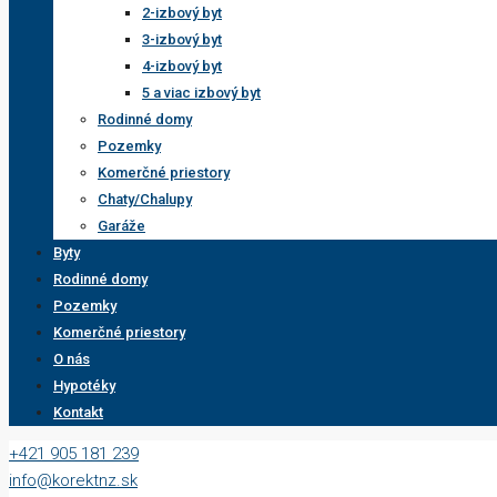
2-izbový byt
3-izbový byt
4-izbový byt
5 a viac izbový byt
Rodinné domy
Pozemky
Komerčné priestory
Chaty/Chalupy
Garáže
Byty
Rodinné domy
Pozemky
Komerčné priestory
O nás
Hypotéky
Kontakt
+421 905 181 239
info@korektnz.sk