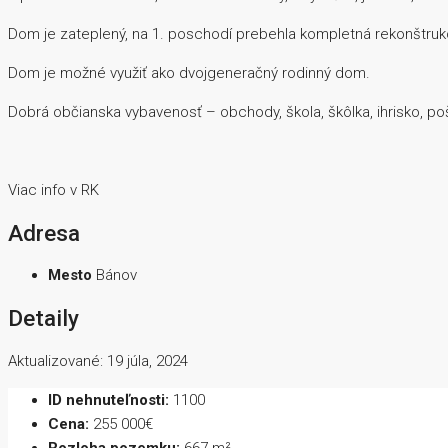
Dom je zateplený, na 1. poschodí prebehla kompletná rekonštruk
Dom je možné využiť ako dvojgeneračný rodinný dom.
Dobrá občianska vybavenosť – obchody, škola, škôlka, ihrisko, poš
Viac info v RK
Adresa
Mesto
Bánov
Detaily
Aktualizované: 19 júla, 2024
ID nehnuteľnosti:
1100
Cena:
255 000€
Rozloha pozemku:
667 m²