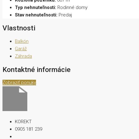
Typ nehnuteľnosti:
Rodinné domy
Stav nehnuteľnosti:
Predaj
Vlastnosti
Balkón
Garáž
Záhrada
Kontaktné informácie
Zobraziť ponuky
KOREKT
0905 181 239