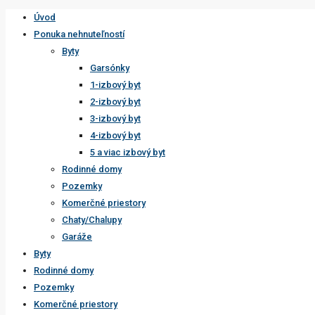
Úvod
Ponuka nehnuteľností
Byty
Garsónky
1-izbový byt
2-izbový byt
3-izbový byt
4-izbový byt
5 a viac izbový byt
Rodinné domy
Pozemky
Komerčné priestory
Chaty/Chalupy
Garáže
Byty
Rodinné domy
Pozemky
Komerčné priestory