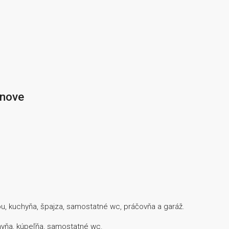
ánove
u, kuchyňa, špajza, samostatné wc, práčovňa a garáž.
hyňa, kúpeľňa, samostatné wc.