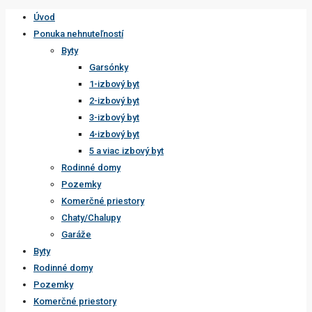
Úvod
Ponuka nehnuteľností
Byty
Garsónky
1-izbový byt
2-izbový byt
3-izbový byt
4-izbový byt
5 a viac izbový byt
Rodinné domy
Pozemky
Komerčné priestory
Chaty/Chalupy
Garáže
Byty
Rodinné domy
Pozemky
Komerčné priestory