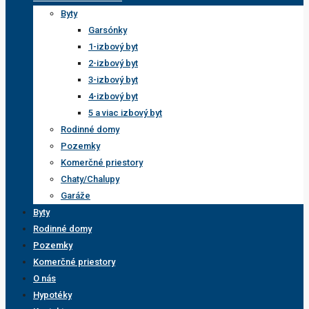
Byty
Garsónky
1-izbový byt
2-izbový byt
3-izbový byt
4-izbový byt
5 a viac izbový byt
Rodinné domy
Pozemky
Komerčné priestory
Chaty/Chalupy
Garáže
Byty
Rodinné domy
Pozemky
Komerčné priestory
O nás
Hypotéky