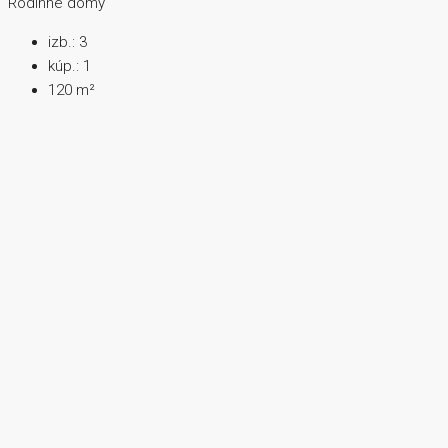
Rodinné domy
izb.:
3
kúp.:
1
120
m²