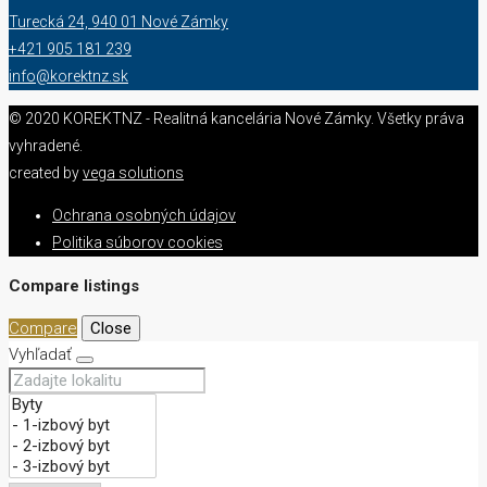
Turecká 24, 940 01 Nové Zámky
+421 905 181 239
info@korektnz.sk
© 2020 KOREKTNZ - Realitná kancelária Nové Zámky. Všetky práva
vyhradené.
created by
vega solutions
Ochrana osobných údajov
Politika súborov cookies
Compare listings
Compare
Close
Vyhľadať