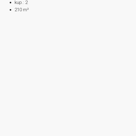
kup.:
2
210
m²