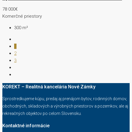
78 000€
Komerčné priestory
300
m²
1
2
3
KOREKT – Realitná kancelária Nové Zámky
Sprostredkujeme kúpu, predaj aj prenájom bytov, rodinných domov,
obchodných, skladových a výrobných priestorov a pozemkov, ale aj
rekreačných objektov po celom Slovensku.
Kontaktné informácie