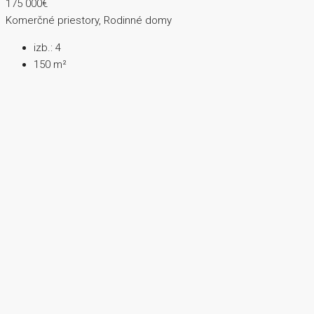
175 000€
Komerčné priestory, Rodinné domy
izb.:
4
150
m²