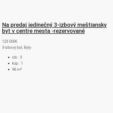
Na predaj jedinečný 3-izbový meštiansky
byt v centre mesta -rezervované
123 000€
3-izbový byt, Byty
izb.:
3
kúp.:
1
96
m²