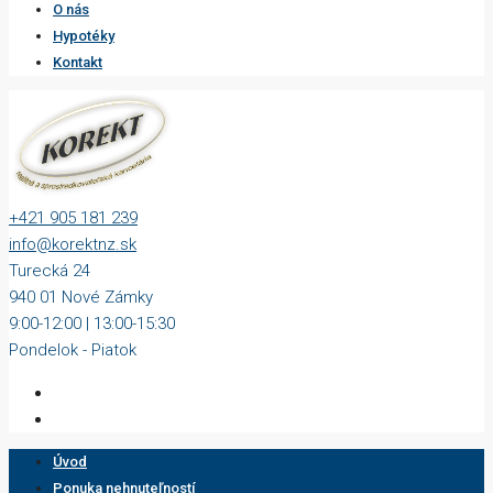
O nás
Hypotéky
Kontakt
+421 905 181 239
info@korektnz.sk
Turecká 24
940 01 Nové Zámky
9:00-12:00 | 13:00-15:30
Pondelok - Piatok
Úvod
Ponuka nehnuteľností