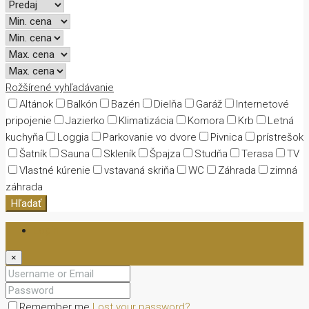
Rožšírené vyhľadávanie
Altánok
Balkón
Bazén
Dielňa
Garáž
Internetové
pripojenie
Jazierko
Klimatizácia
Komora
Krb
Letná
kuchyňa
Loggia
Parkovanie vo dvore
Pivnica
prístrešok
Šatník
Sauna
Skleník
Špajza
Studňa
Terasa
TV
Vlastné kúrenie
vstavaná skriňa
WC
Záhrada
zimná
záhrada
Hľadať
Login
×
Remember me
Lost your password?