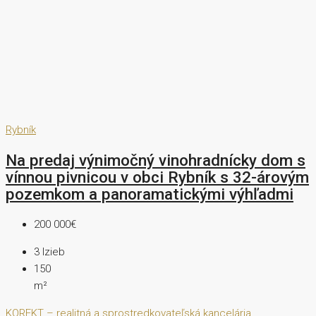
Rybník
Na predaj výnimočný vinohradnícky dom s
vínnou pivnicou v obci Rybník s 32-árovým
pozemkom a panoramatickými výhľadmi
200 000€
3
Izieb
150
m²
KOREKT – realitná a sprostredkovateľská kancelária