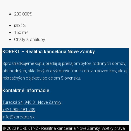
200 000€
izb.:
3
150
m²
Chaty a chalupy
KOREKT – Realitná kancelária Nové Zámky
Sprostredkujeme kúpu, predaj aj prenájom bytov, rodinných domov,
obchodných, skladových a výrobných priestorov a pozemkov, ale aj
rekreačných objektov po celom Slovensku.
Kontaktné informácie
Turecká 24, 940 01 Nové Zámky
+421 905 181 239
info@korektnz.sk
© 2020 KOREKTNZ - Realitná kancelária Nové Zámky. Všetky práva