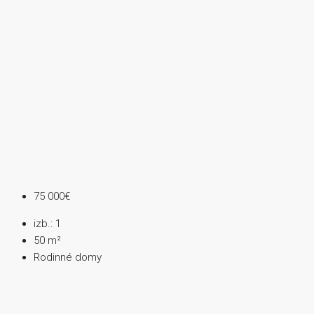
75 000€
izb.:
1
50
m²
Rodinné domy