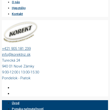
O nás
Hypotéky
Kontakt
+421 905 181 239
info@korektnz.sk
Turecká 24
940 01 Nové Zámky
9:00-12:00 | 13:00-15:30
Pondelok - Piatok
Úvod
Ponuka nehnuteľností