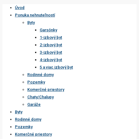
Úvod
Ponuka nehnuteľností
Byty
Garsónky
1-izbový byt
2-izbový byt
3-izbový byt
4-izbový byt
5 a viac izbový byt
Rodinné domy
Pozemky
Komerčné priestory
Chaty/Chalupy
Garáže
Byty
Rodinné domy
Pozemky
Komerčné priestory