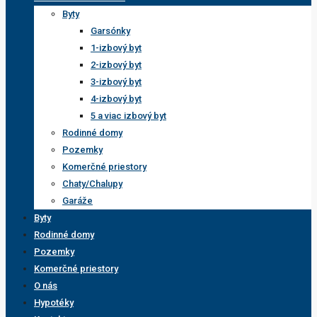
Byty
Garsónky
1-izbový byt
2-izbový byt
3-izbový byt
4-izbový byt
5 a viac izbový byt
Rodinné domy
Pozemky
Komerčné priestory
Chaty/Chalupy
Garáže
Byty
Rodinné domy
Pozemky
Komerčné priestory
O nás
Hypotéky