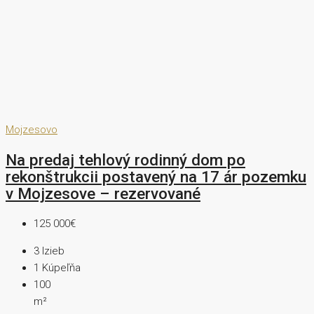
Mojzesovo
Na predaj tehlový rodinný dom po
rekonštrukcii postavený na 17 ár pozemku
v Mojzesove – rezervované
125 000€
3
Izieb
1
Kúpeľňa
100
m²