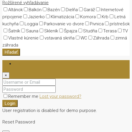
Rožšírené vyhľadávanie
Altánok
Balkón
Bazén
Dielňa
Garáž
Internetové
pripojenie
Jazierko
Klimatizácia
Komora
Krb
Letná
kuchyňa
Loggia
Parkovanie vo dvore
Pivnica
prístrešok
Šatník
Sauna
Skleník
Špajza
Studňa
Terasa
TV
Vlastné kúrenie
vstavaná skriňa
WC
Záhrada
zimná
záhrada
Hľadať
Login
×
Remember me
Lost your password?
Login
User registration is disabled for demo purpose.
Reset Password