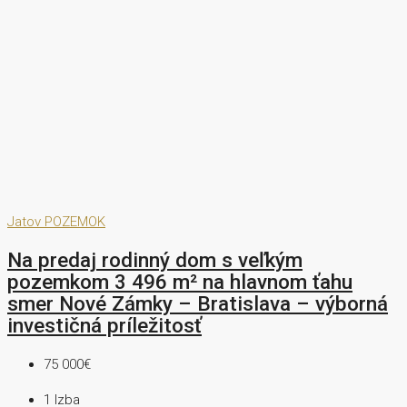
Jatov
POZEMOK
Na predaj rodinný dom s veľkým
pozemkom 3 496 m² na hlavnom ťahu
smer Nové Zámky – Bratislava – výborná
investičná príležitosť
75 000€
1
Izba