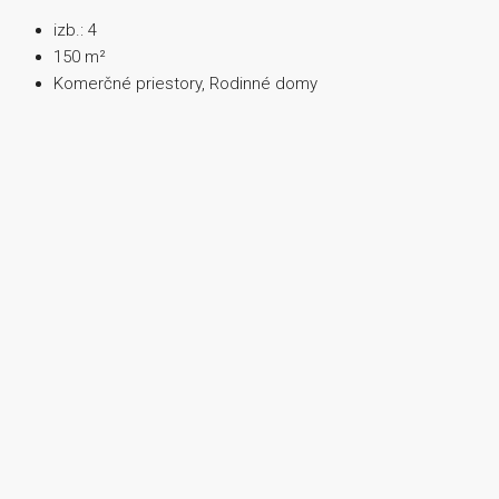
izb.:
4
150
m²
Komerčné priestory, Rodinné domy