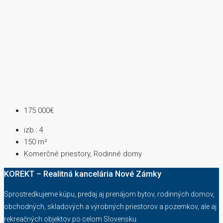
175 000€
izb.:
4
150
m²
Komerčné priestory, Rodinné domy
KOREKT – Realitná kancelária Nové Zámky
Sprostredkujeme kúpu, predaj aj prenájom bytov, rodinných domov,
obchodných, skladových a výrobných priestorov a pozemkov, ale aj
rekreačných objektov po celom Slovensku.