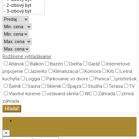
Rožšírené vyhľadávanie
Altánok
Balkón
Bazén
Dielňa
Garáž
Internetové
pripojenie
Jazierko
Klimatizácia
Komora
Krb
Letná
kuchyňa
Loggia
Parkovanie vo dvore
Pivnica
prístrešok
Šatník
Sauna
Skleník
Špajza
Studňa
Terasa
TV
Vlastné kúrenie
vstavaná skriňa
WC
Záhrada
zimná
záhrada
Hľadať
Login
×