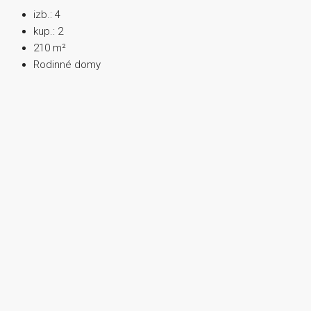
izb.:
4
kup.:
2
210
m²
Rodinné domy