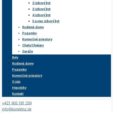
2-izbový byt
3-izbový byt
4-izbový byt
5 a viac izbový byt
Rodinné domy
Pozemky
Komerčné priestory
Chaty/Chalupy
Garáže
Byty
Rodinné domy
Pozemky
Komerčné priestory
O nás
Hypotéky
Kontakt
+421 905 181 239
info@korektnz.sk