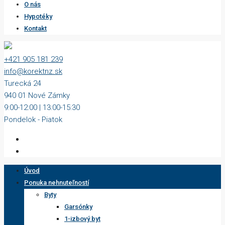
O nás
Hypotéky
Kontakt
+421 905 181 239
info@korektnz.sk
Turecká 24
940 01 Nové Zámky
9:00-12:00 | 13:00-15:30
Pondelok - Piatok
Úvod
Ponuka nehnuteľností
Byty
Garsónky
1-izbový byt