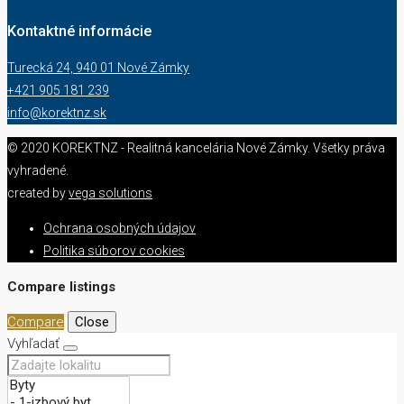
Kontaktné informácie
Turecká 24, 940 01 Nové Zámky
+421 905 181 239
info@korektnz.sk
© 2020 KOREKTNZ - Realitná kancelária Nové Zámky. Všetky práva
vyhradené.
created by
vega solutions
Ochrana osobných údajov
Politika súborov cookies
Compare listings
Compare
Close
Vyhľadať