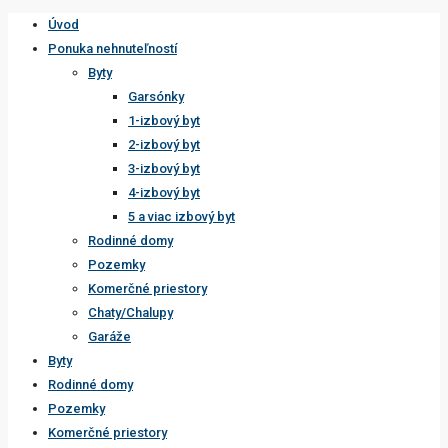
Úvod
Ponuka nehnuteľností
Byty
Garsónky
1-izbový byt
2-izbový byt
3-izbový byt
4-izbový byt
5 a viac izbový byt
Rodinné domy
Pozemky
Komerčné priestory
Chaty/Chalupy
Garáže
Byty
Rodinné domy
Pozemky
Komerčné priestory