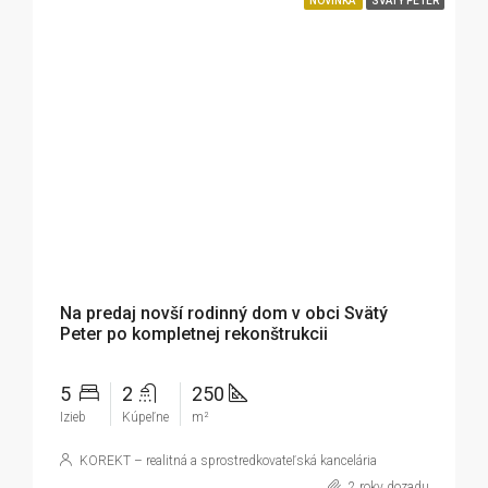
NOVINKA
SVÄTÝ PETER
255 000€
Na predaj novší rodinný dom v obci Svätý
Peter po kompletnej rekonštrukcii
5
2
250
Izieb
Kúpeľne
m²
KOREKT – realitná a sprostredkovateľská kancelária
2 roky dozadu