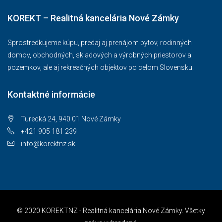
KOREKT – Realitná kancelária Nové Zámky
Sprostredkujeme kúpu, predaj aj prenájom bytov, rodinných
domov, obchodných, skladových a výrobných priestorov a
pozemkov, ale aj rekreačných objektov po celom Slovensku.
Kontaktné informácie
Turecká 24, 940 01 Nové Zámky
+421 905 181 239
info@korektnz.sk
© 2020 KOREKTNZ - Realitná kancelária Nové Zámky. Všetky