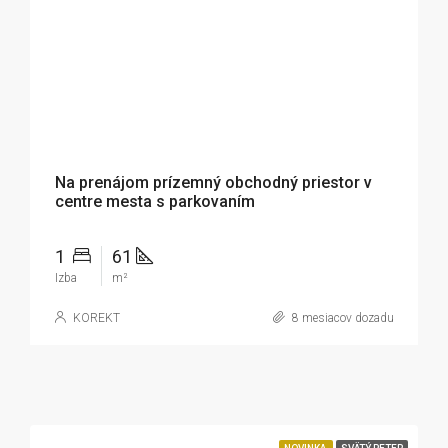
649€
Na prenájom prízemný obchodný priestor v
centre mesta s parkovaním
1
61
Izba
m²
KOREKT
8 mesiacov dozadu