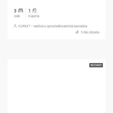
3
1
Izieb
Kúpeľňa
KOREKT – realitná a sprostredkovateľská kancelária
3 roky dozadu
NESVADY