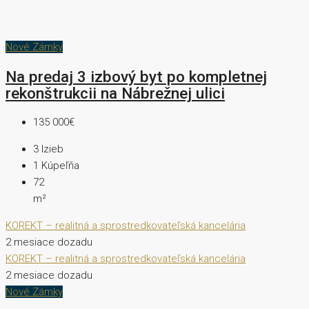
Nové Zámky
Na predaj 3 izbový byt po kompletnej
rekonštrukcii na Nábrežnej ulici
135 000€
3
Izieb
1
Kúpeľňa
72
m²
KOREKT – realitná a sprostredkovateľská kancelária
2 mesiace dozadu
KOREKT – realitná a sprostredkovateľská kancelária
2 mesiace dozadu
Nové Zámky