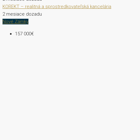
KOREKT – realitná a sprostredkovateľská kancelária
2 mesiace dozadu
Nové Zámky
157 000€