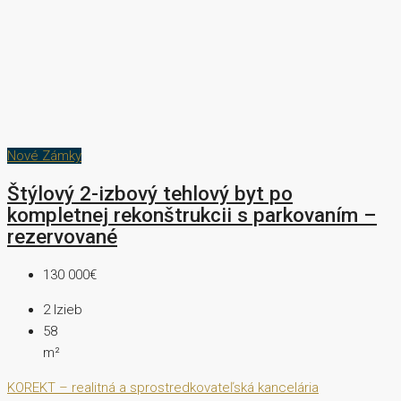
Nové Zámky
Štýlový 2-izbový tehlový byt po
kompletnej rekonštrukcii s parkovaním –
rezervované
130 000€
2
Izieb
58
m²
KOREKT – realitná a sprostredkovateľská kancelária