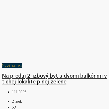
Nové Zámky
Na predaj 2-izbový byt s dvomi balkónmi v
tichej lokalite plnej zelene
111 000€
2
Izieb
58