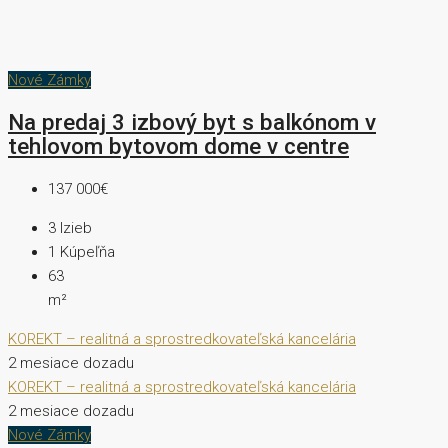
Nové Zámky
Na predaj 3 izbový byt s balkónom v
tehlovom bytovom dome v centre
137 000€
3
Izieb
1
Kúpeľňa
63
m²
KOREKT – realitná a sprostredkovateľská kancelária
2 mesiace dozadu
KOREKT – realitná a sprostredkovateľská kancelária
2 mesiace dozadu
Nové Zámky