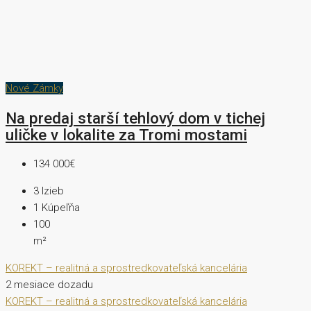
Nové Zámky
Na predaj starší tehlový dom v tichej
uličke v lokalite za Tromi mostami
134 000€
3
Izieb
1
Kúpeľňa
100
m²
KOREKT – realitná a sprostredkovateľská kancelária
2 mesiace dozadu
KOREKT – realitná a sprostredkovateľská kancelária