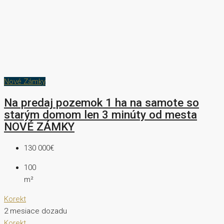
Nové Zámky
Na predaj pozemok 1 ha na samote so
starým domom len 3 minúty od mesta
NOVÉ ZÁMKY
130 000€
100
m²
Korekt
2 mesiace dozadu
Korekt