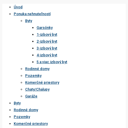
Úvod
Ponuka nehnuteľností
Byty
Garsónky
1-izbový byt
2-izbový byt
3-izbový byt
4-izbový byt
5 a viac izbový byt
Rodinné domy
Pozemky
Komerčné priestory
Chaty/Chalupy
Garáže
Byty
Rodinné domy
Pozemky
Komerčné priestory