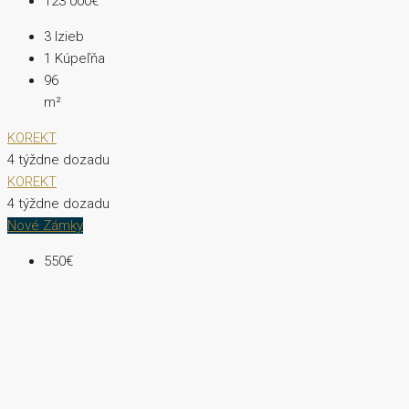
123 000€
3
Izieb
1
Kúpeľňa
96
m²
KOREKT
4 týždne dozadu
KOREKT
4 týždne dozadu
Nové Zámky
550€