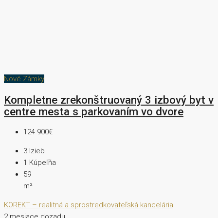
Nové Zámky
Kompletne zrekonštruovaný 3 izbový byt v
centre mesta s parkovaním vo dvore
124 900€
3
Izieb
1
Kúpeľňa
59
m²
KOREKT – realitná a sprostredkovateľská kancelária
2 mesiace dozadu