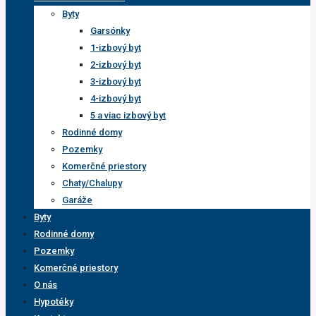
Byty
Garsónky
1-izbový byt
2-izbový byt
3-izbový byt
4-izbový byt
5 a viac izbový byt
Rodinné domy
Pozemky
Komerčné priestory
Chaty/Chalupy
Garáže
Byty
Rodinné domy
Pozemky
Komerčné priestory
O nás
Hypotéky