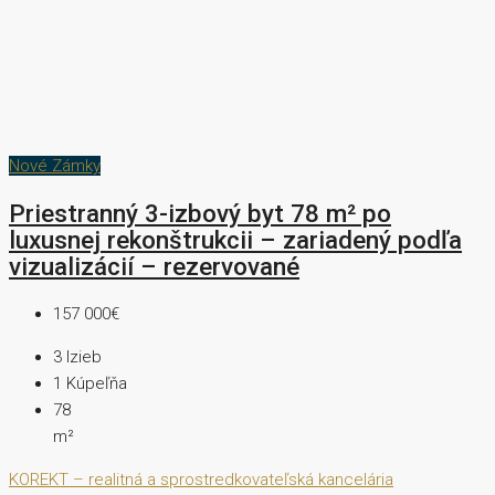
Nové Zámky
Priestranný 3-izbový byt 78 m² po
luxusnej rekonštrukcii – zariadený podľa
vizualizácií – rezervované
157 000€
3
Izieb
1
Kúpeľňa
78
m²
KOREKT – realitná a sprostredkovateľská kancelária