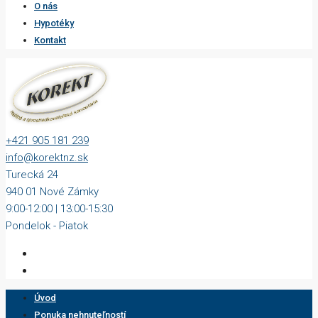
O nás
Hypotéky
Kontakt
+421 905 181 239
info@korektnz.sk
Turecká 24
940 01 Nové Zámky
9:00-12:00 | 13:00-15:30
Pondelok - Piatok
Úvod
Ponuka nehnuteľností