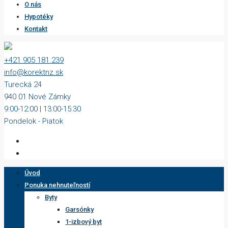
O nás
Hypotéky
Kontakt
+421 905 181 239
info@korektnz.sk
Turecká 24
940 01 Nové Zámky
9:00-12:00 | 13:00-15:30
Pondelok - Piatok
Úvod
Ponuka nehnuteľností
Byty
Garsónky
1-izbový byt