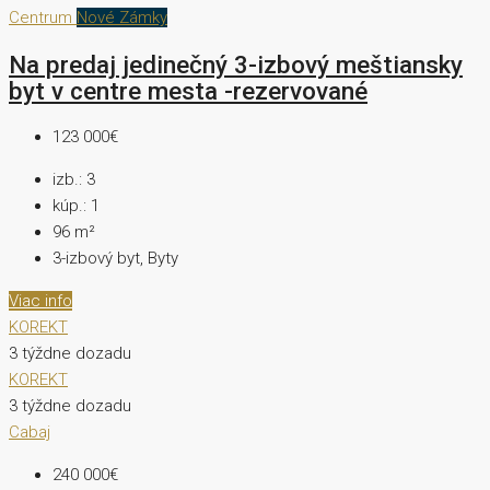
Centrum
Nové Zámky
Na predaj jedinečný 3-izbový meštiansky
byt v centre mesta -rezervované
123 000€
izb.:
3
kúp.:
1
96
m²
3-izbový byt, Byty
Viac info
KOREKT
3 týždne dozadu
KOREKT
3 týždne dozadu
Cabaj
240 000€