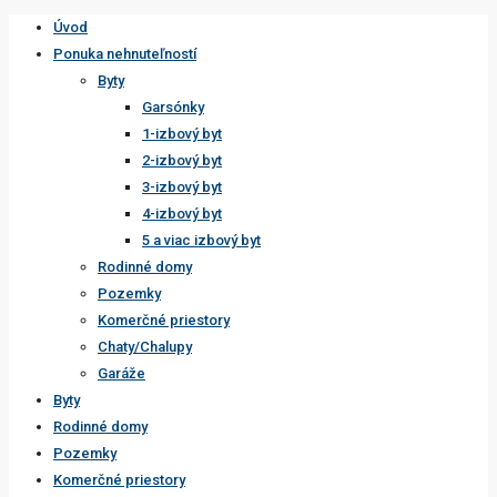
Úvod
Ponuka nehnuteľností
Byty
Garsónky
1-izbový byt
2-izbový byt
3-izbový byt
4-izbový byt
5 a viac izbový byt
Rodinné domy
Pozemky
Komerčné priestory
Chaty/Chalupy
Garáže
Byty
Rodinné domy
Pozemky
Komerčné priestory