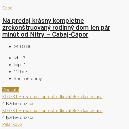
Cabaj
Na predaj krásny kompletne
zrekonštruovaný rodinný dom len pár
minút od Nitry – Cabaj-Čápor
240 000€
izb.:
3
kúp.:
1
120
m²
Rodinné domy
Viac info
KOREKT – realitná a sprostredkovateľská kancelária
4 týždne dozadu
KOREKT – realitná a sprostredkovateľská kancelária
4 týždne dozadu
Palárikovo