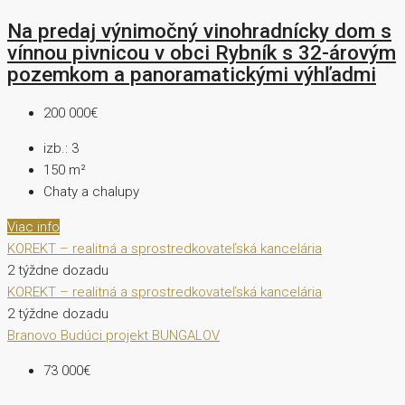
Na predaj výnimočný vinohradnícky dom s
vínnou pivnicou v obci Rybník s 32-árovým
pozemkom a panoramatickými výhľadmi
200 000€
izb.:
3
150
m²
Chaty a chalupy
Viac info
KOREKT – realitná a sprostredkovateľská kancelária
2 týždne dozadu
KOREKT – realitná a sprostredkovateľská kancelária
2 týždne dozadu
Branovo
Budúci projekt
BUNGALOV
73 000€