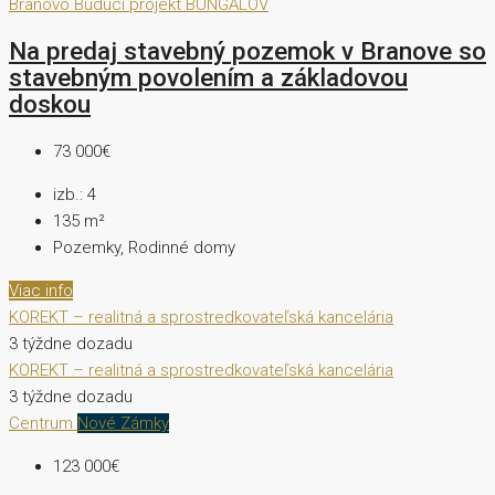
Branovo
Budúci projekt
BUNGALOV
Na predaj stavebný pozemok v Branove so
stavebným povolením a základovou
doskou
73 000€
izb.:
4
135
m²
Pozemky, Rodinné domy
Viac info
KOREKT – realitná a sprostredkovateľská kancelária
3 týždne dozadu
KOREKT – realitná a sprostredkovateľská kancelária
3 týždne dozadu
Centrum
Nové Zámky
123 000€