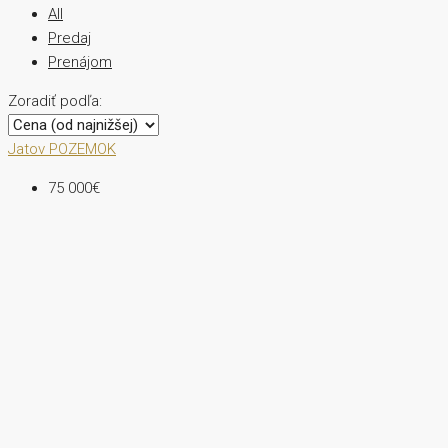
All
Predaj
Prenájom
Zoradiť podľa:
Jatov
POZEMOK
75 000€