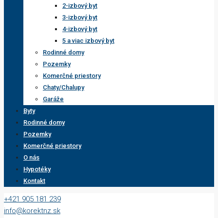
2-izbový byt
3-izbový byt
4-izbový byt
5 a viac izbový byt
Rodinné domy
Pozemky
Komerčné priestory
Chaty/Chalupy
Garáže
Byty
Rodinné domy
Pozemky
Komerčné priestory
O nás
Hypotéky
Kontakt
+421 905 181 239
info@korektnz.sk