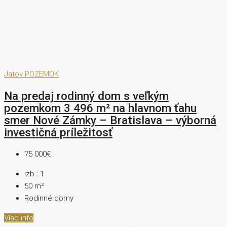
Jatov
POZEMOK
Na predaj rodinný dom s veľkým
pozemkom 3 496 m² na hlavnom ťahu
smer Nové Zámky – Bratislava – výborná
investičná príležitosť
75 000€
izb.:
1
50
m²
Rodinné domy
Viac info