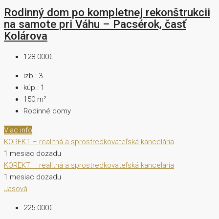
Rodinný dom po kompletnej rekonštrukcii
na samote pri Váhu – Pacsérok, časť
Kolárova
128 000€
izb.:
3
kúp.:
1
150
m²
Rodinné domy
Viac info
KOREKT – realitná a sprostredkovateľská kancelária
1 mesiac dozadu
KOREKT – realitná a sprostredkovateľská kancelária
1 mesiac dozadu
Jasová
225 000€