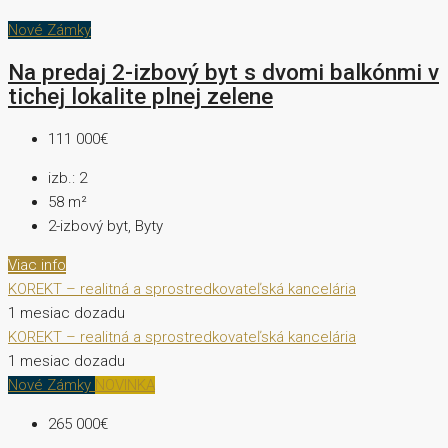
Nové Zámky
Na predaj 2-izbový byt s dvomi balkónmi v
tichej lokalite plnej zelene
111 000€
izb.:
2
58
m²
2-izbový byt, Byty
Viac info
KOREKT – realitná a sprostredkovateľská kancelária
1 mesiac dozadu
KOREKT – realitná a sprostredkovateľská kancelária
1 mesiac dozadu
Nové Zámky
NOVINKA
265 000€